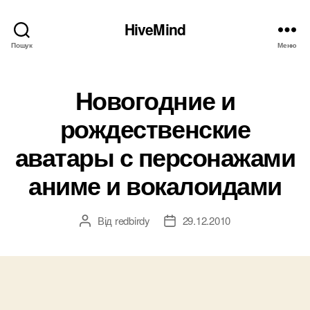
HiveMind
Пошук
Меню
Новогодние и
рождественские
аватары с персонажами
аниме и вокалоидами
Від
redbirdy
29.12.2010
Автор
Дата
запису
запису