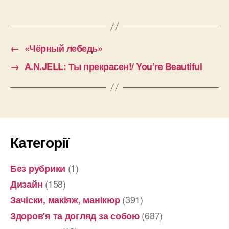
←
«Чёрный лебедь»
→
A.N.JELL: Ты прекрасен!/ You’re Beautiful
Категорії
(1)
Без рубрики
(158)
Дизайн
(391)
Зачіски, макіяж, манікюр
(687)
Здоров'я та догляд за собою