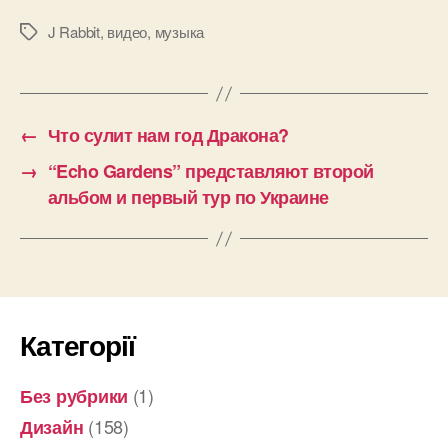
J Rabbit
,
видео
,
музыка
Позначки
←
Что сулит нам год Дракона?
→
“Echo Gardens” представляют второй
альбом и первый тур по Украине
Категорії
(1)
Без рубрики
(158)
Дизайн