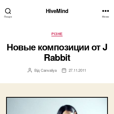
HiveMind
Пошук
Меню
Категорії
РІЗНЕ
Новые композиции от J
Rabbit
Від
Canvaliya
27.11.2011
Автор
Дата
запису
запису