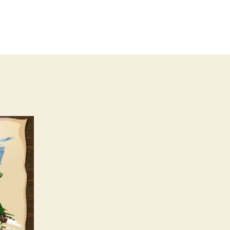
ые
и,
соединяйтесь!