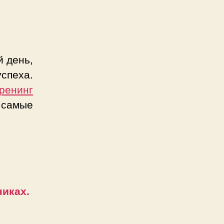
й день,
спеха.
ренинг
 самые
иках.