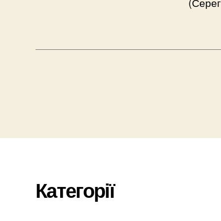
(Серег
Категорії