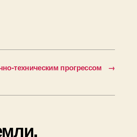
чно-техническим прогрессом
→
емли,