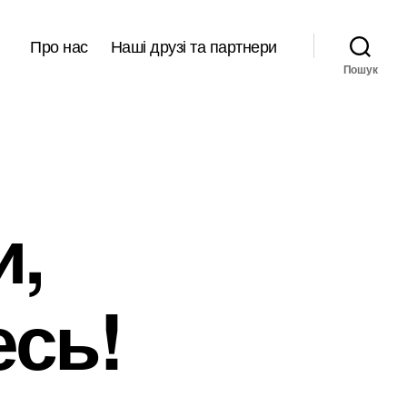
Про нас
Наші друзі та партнери
Пошук
и,
сь!