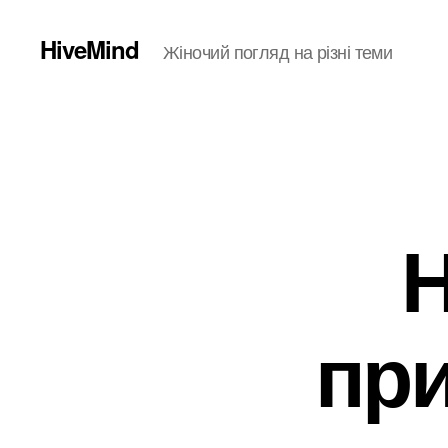
HiveMind
Жіночий погляд на різні теми
Н
пр