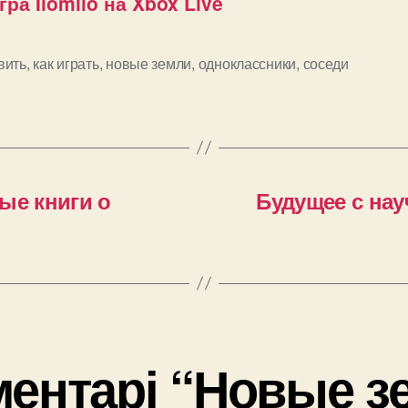
гра Ilomilo на Xbox Live
вить
,
как играть
,
новые земли
,
одноклассники
,
соседи
и
ые книги о
Будущее с нау
ментарі “Новые з