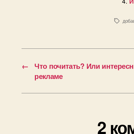
И
доба
Позначк
←
Что почитать? Или интересн
рекламе
2 ко