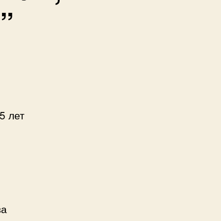
”
5 лет
ва