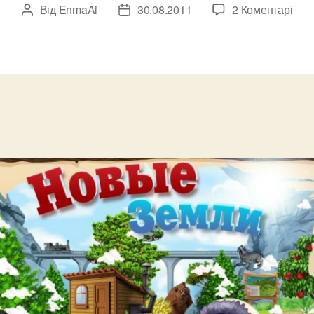
до
Від
EnmaAi
30.08.2011
2 Коментарі
Автор
Дата
Нов
запису
запису
земл
при