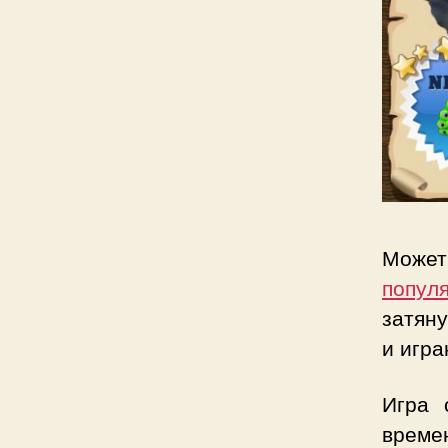
Может
попул
затяну
и игра
Игра 
времен