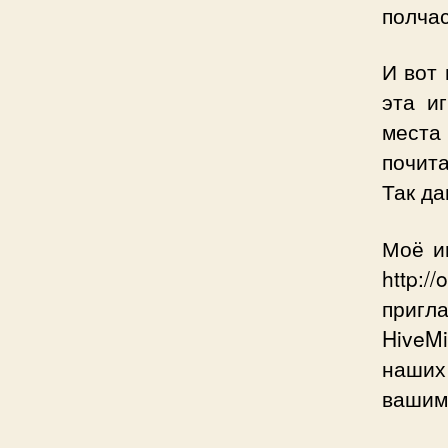
полчас
И вот 
эта и
места
почит
Так да
Моё и
http:/
пригл
HiveM
наших
вашим