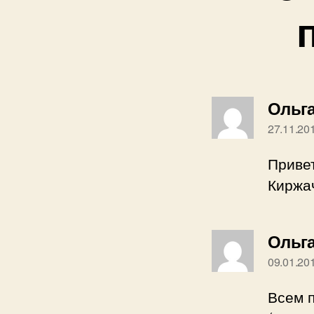
Ольг
27.11.20
Привет
Киржач
Ольг
09.01.20
Всем п