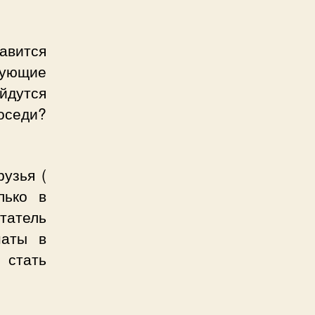
равится
рующие
йдутся
оседи?
узья (
олько в
татель
наты в
 стать