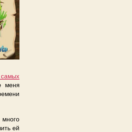
 самых
е меня
времени
 много
лить ей