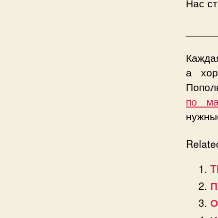
Нас ст
_____
Каждая
а хор
Попол
по ма
нужны
Relate
T
П
О