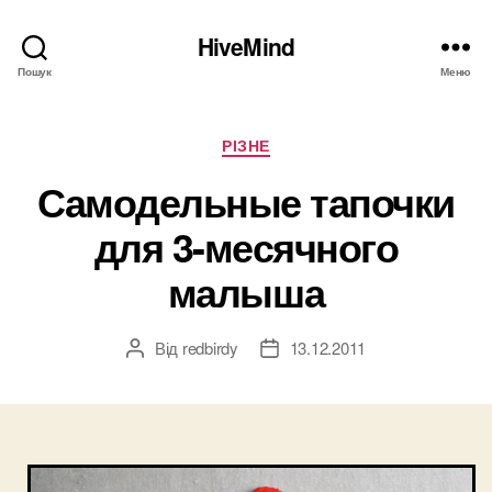
HiveMind
Пошук
Меню
Категорії
РІЗНЕ
Самодельные тапочки
для 3-месячного
малыша
Від
redbirdy
13.12.2011
Автор
Дата
запису
запису