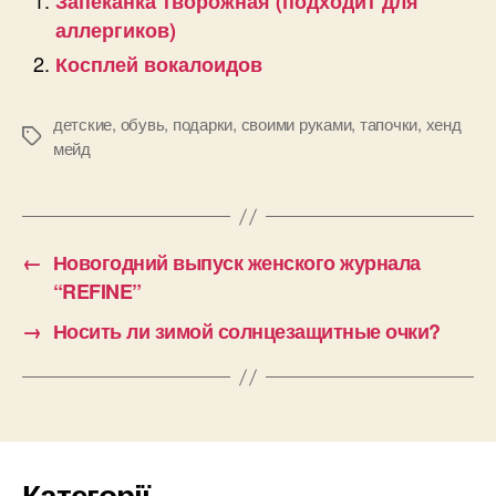
Запеканка творожная (подходит для
аллергиков)
Косплей вокалоидов
детские
,
обувь
,
подарки
,
своими руками
,
тапочки
,
хенд
Позначки
мейд
←
Новогодний выпуск женского журнала
“REFINE”
→
Носить ли зимой солнцезащитные очки?
Категорії