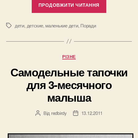
“Психологи
ПРОДОВЖИТИ ЧИТАННЯ
воспитания
детей
в
дети
,
детские
,
маленькие дети
,
Поради
Позначки
Германии”
Категорії
РІЗНЕ
Самодельные тапочки
для 3-месячного
малыша
Від
redbirdy
13.12.2011
Автор
Дата
запису
запису