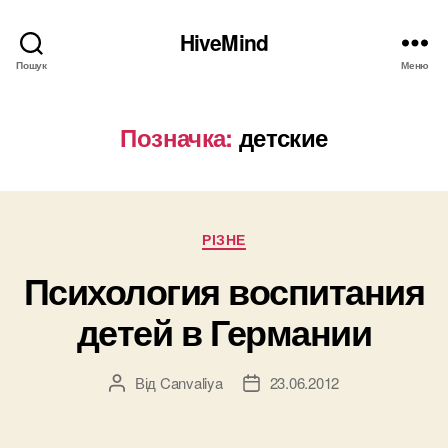
HiveMind
Пошук
Меню
Позначка:
детские
Категорії
РІЗНЕ
Психология воспитания
детей в Германии
Від
Canvaliya
23.06.2012
Автор
Дата
запису
запису