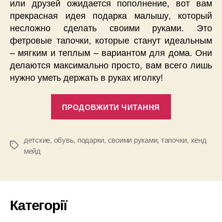
или друзей ожидается пополнение, вот вам
прекрасная идея подарка малышу, который
несложно сделать своими руками. Это
фетровые тапочки, которые станут идеальным
– мягким и теплым – вариантом для дома. Они
делаются максимально просто, вам всего лишь
нужно уметь держать в руках иголку!
“Самодельн
ПРОДОВЖИТИ ЧИТАННЯ
тапочки
для
3-
детские
,
обувь
,
подарки
,
своими руками
,
тапочки
,
хенд
Позначки
мейд
месячного
малыша”
Категорії