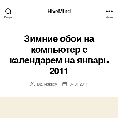
HiveMind
Пошук
Меню
Зимние обои на
компьютер с
календарем на январь
2011
Від
redbirdy
07.01.2011
Автор
Дата
запису
запису