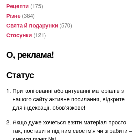
(175)
Рецепти
(384)
Різне
(570)
Свята й подарунки
(121)
Стосунки
О, реклама!
Статус
При копіюванні або цитуванні матеріалів з
нашого сайту активне посилання, відкрите
для індексації, обов’язкове!
Якщо дуже хочеться взяти матеріал просто
так, поставити під ним своє ім’я чи зграбити –
дивися пункт №1