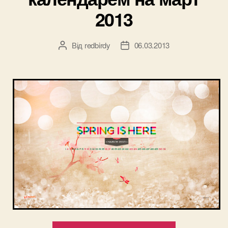
2013
Від
redbirdy
06.03.2013
Автор
Дата
запису
запису
“Весенние