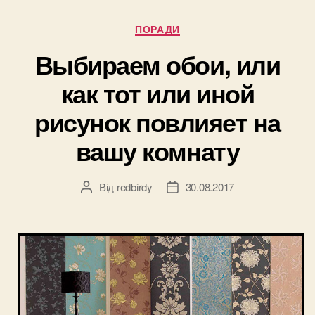
понравятся”
Категорії
ПОРАДИ
Выбираем обои, или
как тот или иной
рисунок повлияет на
вашу комнату
Від
redbirdy
30.08.2017
Автор
Дата
запису
запису