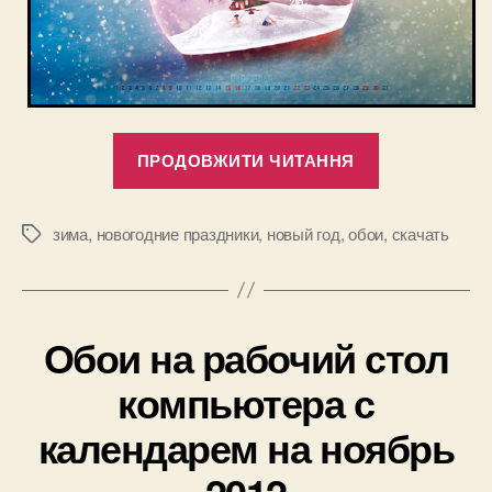
“Зимние
ПРОДОВЖИТИ ЧИТАННЯ
и
новогодние
обои
зима
,
новогодние праздники
,
новый год
,
обои
,
скачать
Позначки
на
компьютер
с
Обои на рабочий стол
календарем
на
компьютера с
декабрь
календарем на ноябрь
2012”
2012