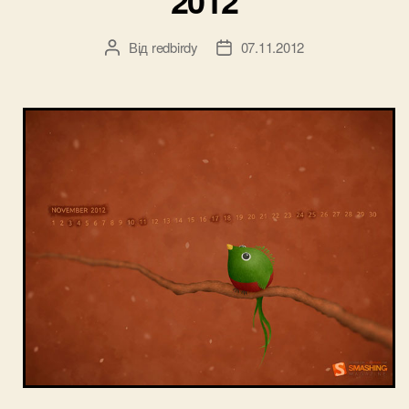
Від
redbirdy
07.11.2012
Автор
Дата
запису
запису