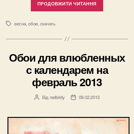
ПРОДОВЖИТИ ЧИТАННЯ
обои
на
рабочий
весна
,
обои
,
скачать
Позначки
стол
с
календарем
Обои для влюбленных
на
март
с календарем на
2013”
февраль 2013
Від
redbirdy
09.02.2013
Автор
Дата
запису
запису