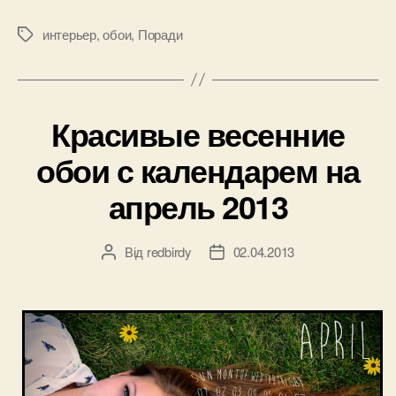
или
как
интерьер
,
обои
,
Поради
Позначки
тот
или
иной
Красивые весенние
рисунок
повлияет
обои с календарем на
на
апрель 2013
вашу
комнату”
Від
redbirdy
02.04.2013
Автор
Дата
запису
запису