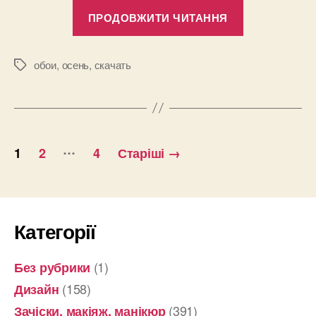
“Обои
ПРОДОВЖИТИ ЧИТАННЯ
на
рабочий
стол
обои
,
осень
,
скачать
Позначки
компьютера
с
календарем
Пагінація
на
…
1
2
4
Старіші
→
ноябрь
записів
2012”
Категорії
(1)
Без рубрики
(158)
Дизайн
(391)
Зачіски, макіяж, манікюр