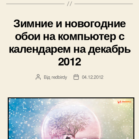
с
календарем
Зимние и новогодние
на
декабрь
обои на компьютер с
2012”
календарем на декабрь
2012
Від
redbirdy
04.12.2012
Автор
Дата
запису
запису