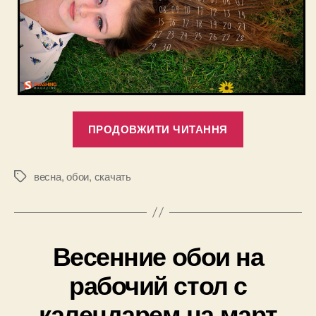
“Красивые
ПРОДОВЖИТИ ЧИТАННЯ
весенние
обои
с
весна
,
обои
,
скачать
Позначки
календарем
на
апрель
Весенние обои на
2013”
рабочий стол с
календарем на март