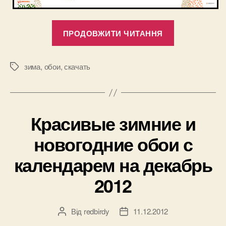
“Красивые
ПРОДОВЖИТИ ЧИТАННЯ
обои
на
компьютер
зима
,
обои
,
скачать
Позначки
с
календарем
на
Красивые зимние и
январь
2013”
новогодние обои с
календарем на декабрь
2012
Від
redbirdy
11.12.2012
Автор
Дата
запису
запису