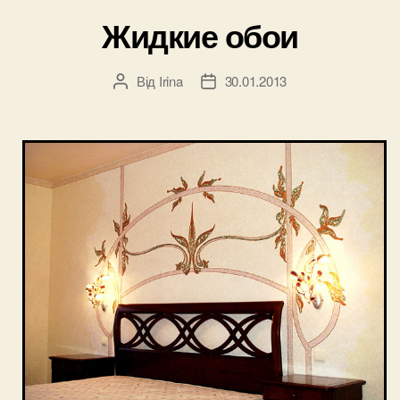
Жидкие обои
Від
Irina
30.01.2013
Автор
Дата
запису
запису