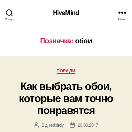
HiveMind
Пошук
Меню
Позначка:
обои
Категорії
ПОРАДИ
Как выбрать обои,
которые вам точно
понравятся
Від
redbirdy
20.09.2017
Автор
Дата
запису
запису