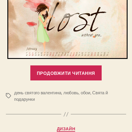
“Обои
ПРОДОВЖИТИ ЧИТАННЯ
для
влюбленны
с
день святого валентина
,
любовь
,
обои
,
Свята й
Позначки
подарунки
календарем
на
февраль
2013”
Категорії
ДИЗАЙН