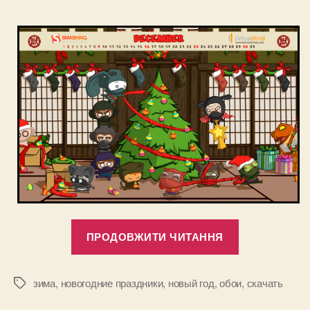
“Красивые
ПРОДОВЖИТИ ЧИТАННЯ
зимние
и
новогодние
зима
,
новогодние праздники
,
новый год
,
обои
,
скачать
Позначки
обои