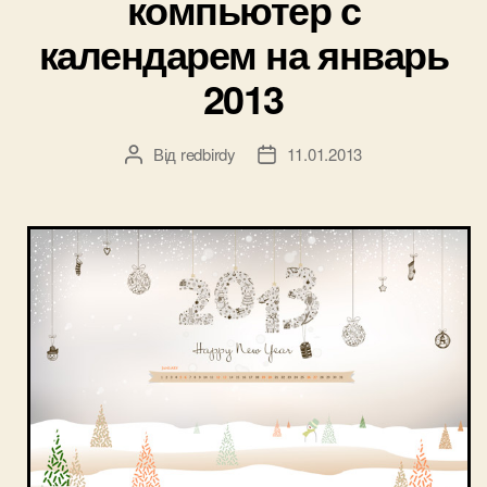
компьютер с
календарем на январь
2013
Від
redbirdy
11.01.2013
Автор
Дата
запису
запису