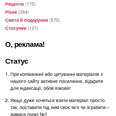
(175)
Рецепти
(384)
Різне
(570)
Свята й подарунки
(121)
Стосунки
О, реклама!
Статус
При копіюванні або цитуванні матеріалів з
нашого сайту активне посилання, відкрите
для індексації, обов’язкове!
Якщо дуже хочеться взяти матеріал просто
так, поставити під ним своє ім’я чи зграбити –
дивися пункт №1