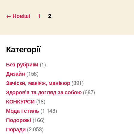
Пагінація
←
Новіші
1
2
записів
Категорії
(1)
Без рубрики
(158)
Дизайн
(391)
Зачіски, макіяж, манікюр
(687)
Здоров'я та догляд за собою
(18)
КОНКУРСИ
(1 148)
Мода і стиль
(166)
Подорожі
(2 053)
Поради