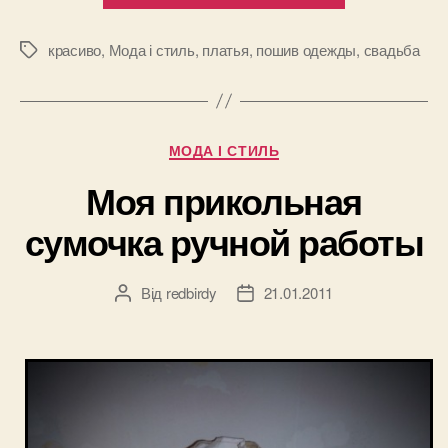
пышных
свадебных
красиво
,
Мода і стиль
,
платья
,
пошив одежды
,
свадьба
Позначки
платьев”
Категорії
МОДА І СТИЛЬ
Моя прикольная
сумочка ручной работы
Від
redbirdy
21.01.2011
Автор
Дата
запису
запису