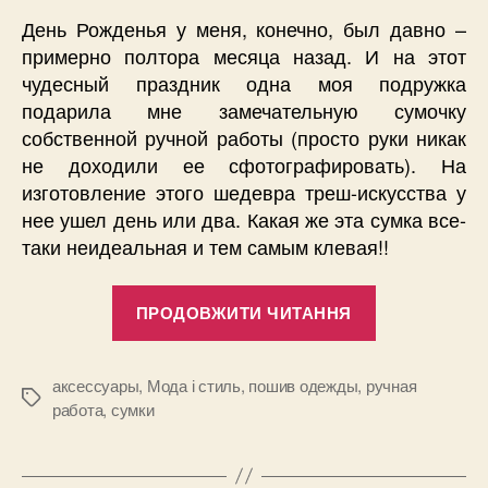
День Рожденья у меня, конечно, был давно –
примерно полтора месяца назад. И на этот
чудесный праздник одна моя подружка
подарила мне замечательную сумочку
собственной ручной работы (просто руки никак
не доходили ее сфотографировать). На
изготовление этого шедевра треш-искусства у
нее ушел день или два. Какая же эта сумка все-
таки неидеальная и тем самым клевая!!
“Моя
ПРОДОВЖИТИ ЧИТАННЯ
прикольная
сумочка
ручной
аксессуары
,
Мода і стиль
,
пошив одежды
,
ручная
Позначки
работа
,
сумки
работы”