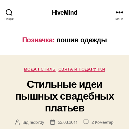
HiveMind
Пошук
Меню
Позначка:
пошив одежды
Категорії
МОДА І СТИЛЬ
СВЯТА Й ПОДАРУНКИ
Стильные идеи
пышных свадебных
платьев
до
Від
redbirdy
22.03.2011
2 Коментарі
Автор
Дата
Стильн
запису
запису