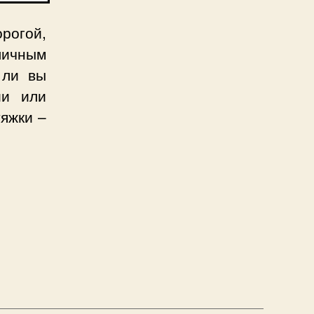
орогой,
личным
 ли вы
ии или
тяжки –
?”