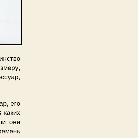
инство
змеру,
ессуар,
ар, его
В каких
ли они
ремень