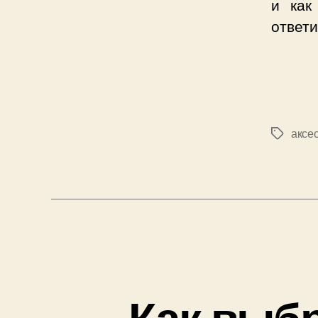
и как
ответи
аксе
Позначк
Как выбр