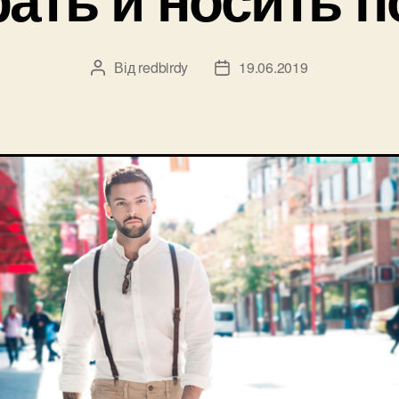
Від
redbirdy
19.06.2019
Автор
Дата
запису
запису