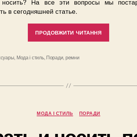
 носить? На все эти вопросы мы поста
ть в сегодняшней статье.
“Женски
ПРОДОВЖИТИ ЧИТАННЯ
ремень:
какой
выбрать,
ссуары
,
Мода і стиль
,
Поради
,
ремни
и
с
чем
носить
и
когда
Категорії
надевать
МОДА І СТИЛЬ
ПОРАДИ
ать и носить 