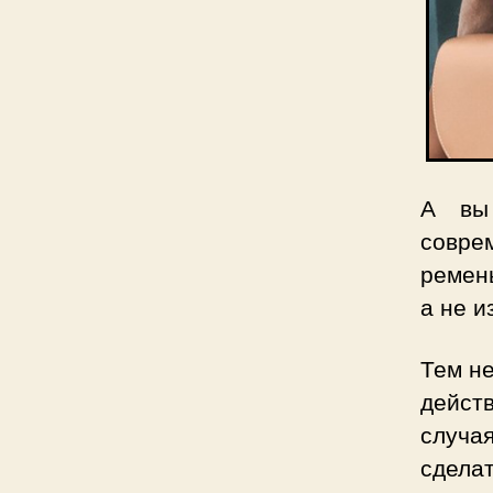
А вы 
совре
ремень
а не и
Тем не
действ
случа
сдела