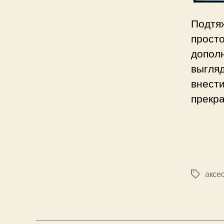
Подтяж
прост
допол
выгля
внести
прекра
аксе
Позначк