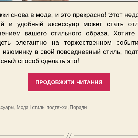
ки снова в моде, и это прекрасно! Этот нед
ой и удобный аксессуар может стать от
нением вашего стильного образа. Хотите
деть элегантно на торжественном событ
 изюминку в свой повседневный стиль, под
сный способ сделать это!
“Как
ПРОДОВЖИТИ ЧИТАННЯ
выбрать
и
носить
ссуары
,
Мода і стиль
,
подтяжки
,
Поради
и
подтяжки