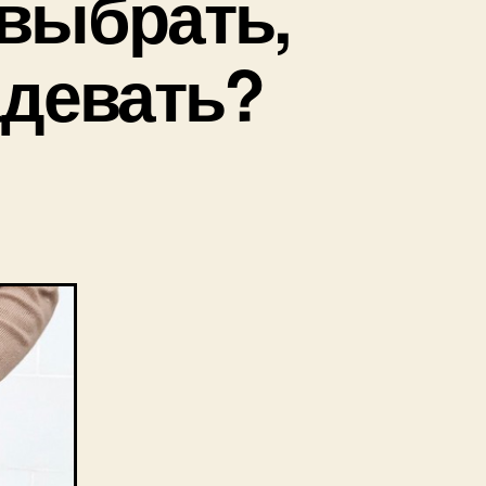
 выбрать,
адевать?