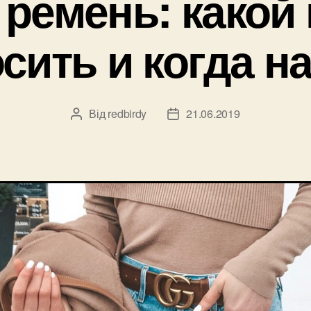
ремень: какой
осить и когда н
Від
redbirdy
21.06.2019
Автор
Дата
запису
запису