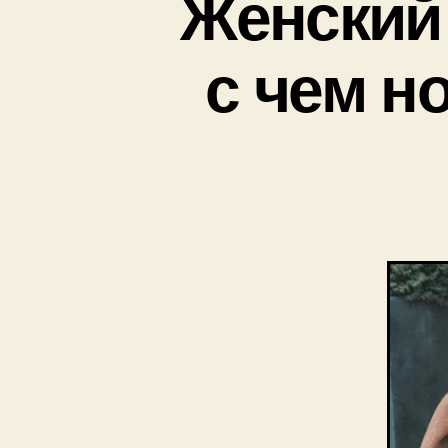
Женский 
с чем н