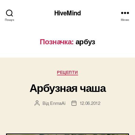
HiveMind
Пошук
Меню
Позначка:
арбуз
Категорії
РЕЦЕПТИ
Арбузная чаша
Від
EnmaAi
12.06.2012
Автор
Дата
запису
запису