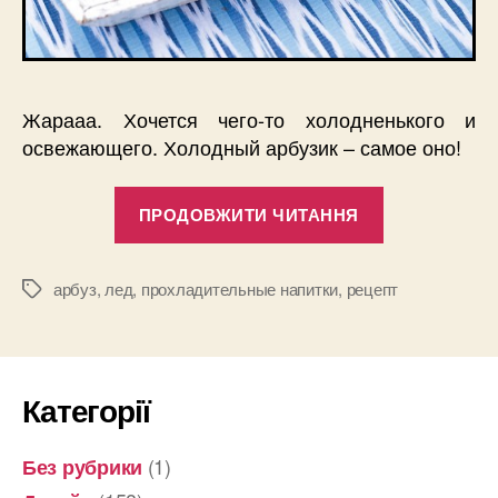
Жарааа. Хочется чего-то холодненького и
освежающего. Холодный арбузик – самое оно!
“Арбузная
ПРОДОВЖИТИ ЧИТАННЯ
чаша”
арбуз
,
лед
,
прохладительные напитки
,
рецепт
Позначки
Категорії
(1)
Без рубрики