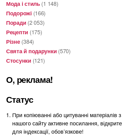
(1 148)
Мода і стиль
(166)
Подорожі
(2 053)
Поради
(175)
Рецепти
(384)
Різне
(570)
Свята й подарунки
(121)
Стосунки
О, реклама!
Статус
При копіюванні або цитуванні матеріалів з
нашого сайту активне посилання, відкрите
для індексації, обов’язкове!