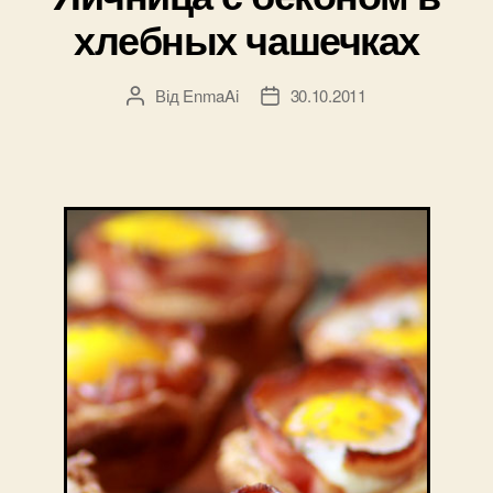
хлебных чашечках
Від
EnmaAi
30.10.2011
Автор
Дата
запису
запису