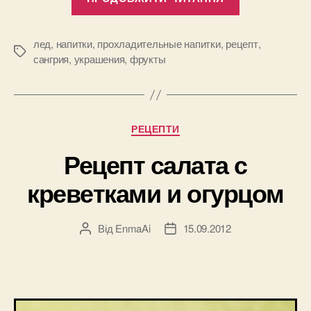
напитки”
лед
,
напитки
,
прохладительные напитки
,
рецепт
,
Позначки
сангрия
,
украшения
,
фрукты
Категорії
РЕЦЕПТИ
Рецепт салата с
креветками и огурцом
Від
EnmaAi
15.09.2012
Автор
Дата
запису
запису