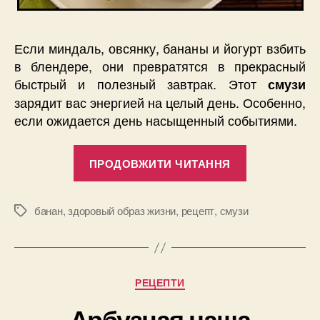
Если миндаль, овсянку, бананы и йогурт взбить
в блендере, они превратятся в прекрасный
быстрый и полезный завтрак. Этот
смузи
зарядит вас энергией на целый день. Особенно,
если ожидается день насыщенный событиями.
“Быстрый
ПРОДОВЖИТИ ЧИТАННЯ
рецепт
бананового
смузи”
банан
,
здоровый образ жизни
,
рецепт
,
смузи
Позначки
Категорії
РЕЦЕПТИ
Арбузная чаша