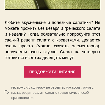
Любите вкусненькие и полезные салатики? Не
можете прожить без цезаря и греческого салата
и недели? Тогда обязательно попробуйте этот
свежий рецепт салата с креветками. Делается
очень просто (можно сказать элементарно),
получается очень вкусно. Салат на четверых
готовится всего за двадцать минут.
“Рецепт
ПРОДОВЖИТИ ЧИТАННЯ
салата
с
креветками
инструкция
,
кулинарные рецепты
,
макароны
,
огурец
,
паста
,
рецепт
,
салат
,
салат с креветками
,
способ
Позначки
и
приготовления
огурцом”