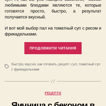
любимыми блюдами являются те, которые
готовятся просто, быстро, а результат
получается вкусный.
И вот мой выбор пал на томатный суп с рисом и
фрикадельками.
“Рецепт
ПРОДОВЖИТИ ЧИТАННЯ
вкусного
красного
супчика
быстро
,
вкусно
,
как готовить
,
рецепт
,
суп
,
томатный суп
Позначки
с фрикадельками
с
фрикадельк
Категорії
РЕЦЕПТИ
Яичница с беконом в