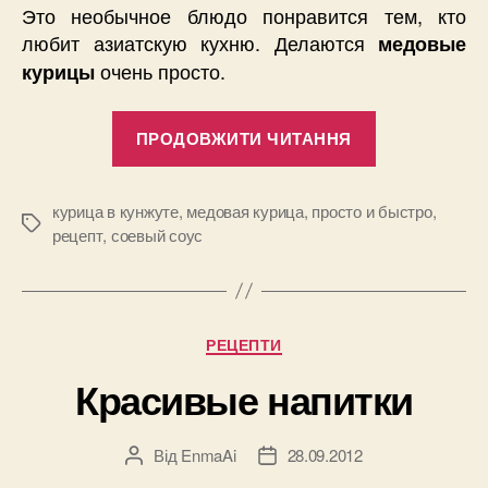
Это необычное блюдо понравится тем, кто
любит азиатскую кухню. Делаются
медовые
очень просто.
курицы
“Рецепт
ПРОДОВЖИТИ ЧИТАННЯ
медовой
курицы
в
курица в кунжуте
,
медовая курица
,
просто и быстро
,
Позначки
рецепт
,
соевый соус
кунжуте”
Категорії
РЕЦЕПТИ
Красивые напитки
Від
EnmaAi
28.09.2012
Автор
Дата
запису
запису