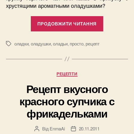
хрустящими ароматными оладушками?
“Три
ПРОДОВЖИТИ ЧИТАННЯ
простых
рецепта
вкусных
оладки
,
оладушки
,
оладьи
,
просто
,
рецепт
Позначки
оладушков”
Категорії
РЕЦЕПТИ
Рецепт вкусного
красного супчика с
фрикадельками
Від
EnmaAi
20.11.2011
Автор
Дата