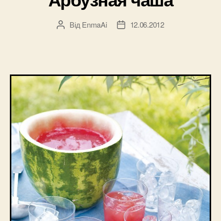
Від
EnmaAi
12.06.2012
Автор
Дата
запису
запису