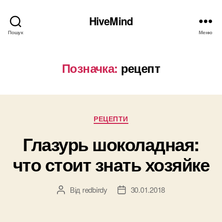
HiveMind
Пошук
Меню
Позначка:
рецепт
Категорії
РЕЦЕПТИ
Глазурь шоколадная:
что стоит знать хозяйке
Від
redbirdy
30.01.2018
Автор
Дата
запису
запису