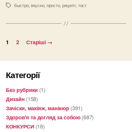
в
быстро
,
вкусно
,
просто
,
рецепт
,
тост
Позначки
хлебных
чашечках”
Пагінація
1
2
Старіші
→
записів
Категорії
(1)
Без рубрики
(158)
Дизайн
(391)
Зачіски, макіяж, манікюр
(687)
Здоров'я та догляд за собою
(18)
КОНКУРСИ