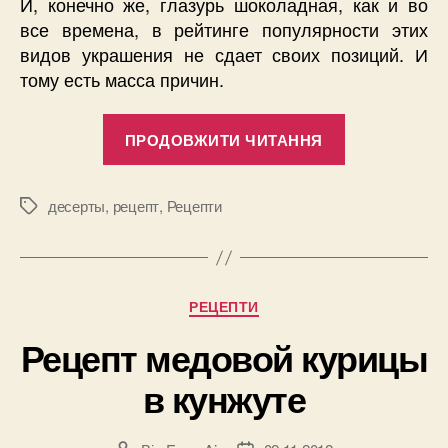
И, конечно же,
глазурь шоколадная
, как и во
все времена, в рейтинге популярности этих
видов украшения не сдает своих позиций. И
тому есть масса причин.
“Глазурь
ПРОДОВЖИТИ ЧИТАННЯ
шоколадная
что
стоит
десерты
,
рецепт
,
Рецепти
Позначки
знать
хозяйке”
Категорії
РЕЦЕПТИ
Рецепт медовой курицы
в кунжуте