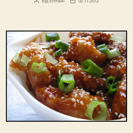
Від
EnmaAi
02.11.2012
Автор
Дата
запису
запису