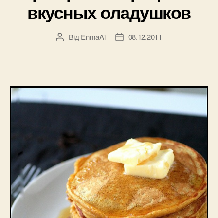
вкусных оладушков
Від
EnmaAi
08.12.2011
Автор
Дата
запису
запису