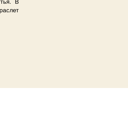
тья. В
раслет
ты
а
”