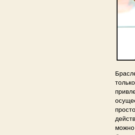
Брасл
тольк
прив
осуще
прост
дейст
можно