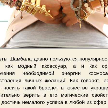
еты Шамбала давно пользуются популярнос
о как модный аксессуар, а и как ср
лечения необходимой энергии космос
ствления личных желаний. Как говорят, е
о носить такой браслет в качестве украше
вительно верить в его магические свойст
 достичь немалого успеха в любой из сфер 