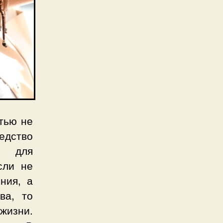
тью не
едство
а для
сли не
ния, а
ва, то
жизни.