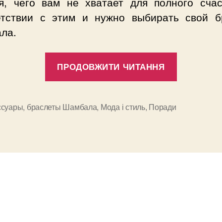
я, чего вам не хватает для полного счас
етствии с этим и нужно выбирать свой б
ла.
“Брасле
ПРОДОВЖИТИ ЧИТАННЯ
Шамбал
и
их
ссуары
,
браслеты Шамбала
,
Мода і стиль
,
Поради
и
значение