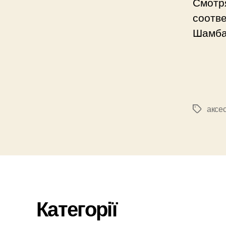
Смотр
соотв
Шамба
аксе
Позначк
Категорії