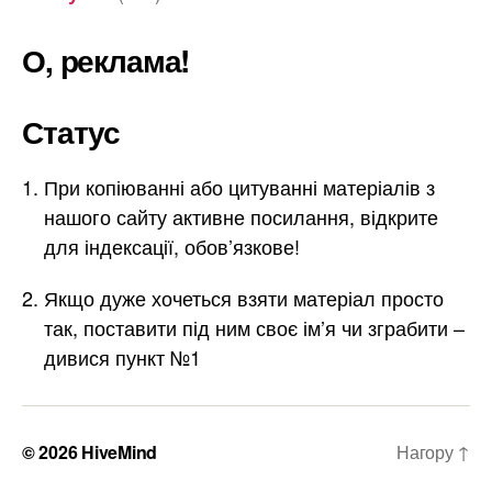
О, реклама!
Статус
При копіюванні або цитуванні матеріалів з
нашого сайту активне посилання, відкрите
для індексації, обов’язкове!
Якщо дуже хочеться взяти матеріал просто
так, поставити під ним своє ім’я чи зграбити –
дивися пункт №1
© 2026
HiveMind
Нагору
↑