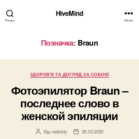
HiveMind
Пошук
Меню
Позначка:
Braun
Категорії
ЗДОРОВ'Я ТА ДОГЛЯД ЗА СОБОЮ
Фотоэпилятор Braun –
последнее слово в
женской эпиляции
Від
redbirdy
26.03.2020
Автор
Дата
запису
запису