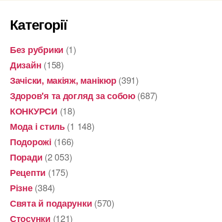
женской
Категорії
эпиляции”
(1)
Без рубрики
(158)
Дизайн
(391)
Зачіски, макіяж, манікюр
(687)
Здоров'я та догляд за собою
(18)
КОНКУРСИ
(1 148)
Мода і стиль
(166)
Подорожі
(2 053)
Поради
(175)
Рецепти
(384)
Різне
(570)
Свята й подарунки
(121)
Стосунки