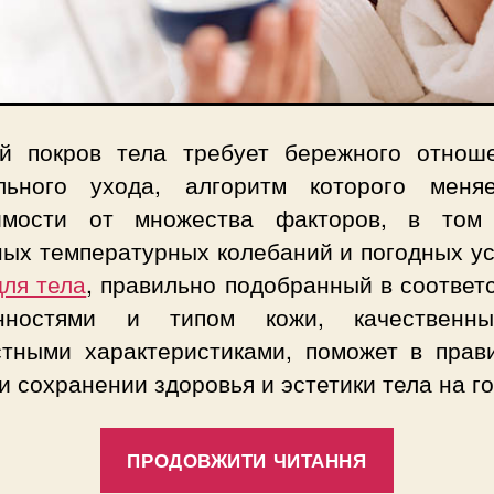
й покров тела требует бережного отнош
льного ухода, алгоритм которого меня
имости от множества факторов, в том
ных температурных колебаний и погодных ус
для тела
, правильно подобранный в соответ
енностями и типом кожи, качественн
стными характеристиками, поможет в прав
и сохранении здоровья и эстетики тела на г
“Крем
ПРОДОВЖИТИ ЧИТАННЯ
для