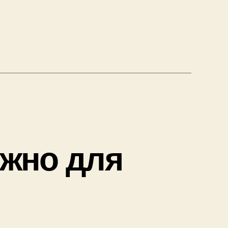
”
ужно для