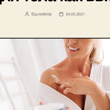
Від
redbirdy
24.05.2021
Автор
Дата
запису
запису