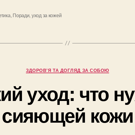
тела
как
етика
,
Поради
,
уход за кожей
и
выбрать?
Категорії
ЗДОРОВ'Я ТА ДОГЛЯД ЗА СОБОЮ
ий уход: что н
сияющей кожи