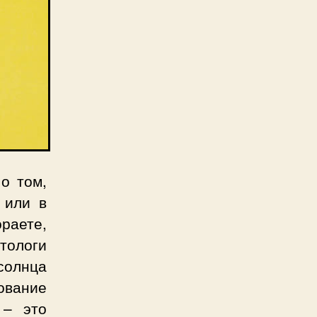
о том,
 или в
ораете,
ологи
солнца
ование
 – это