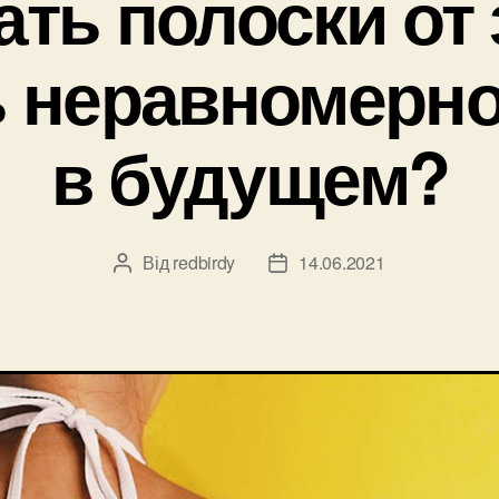
ать полоски от 
 неравномерно
в будущем?
Від
redbirdy
14.06.2021
Автор
Дата
запису
запису