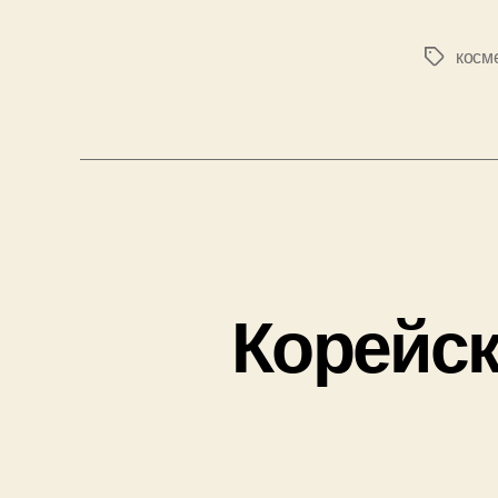
косм
Позначк
Корейск