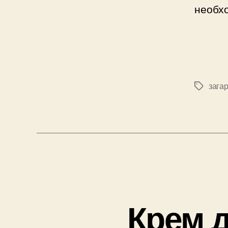
необхо
зага
Позначк
Крем д