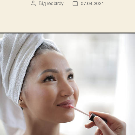
Від
redbirdy
07.04.2021
Автор
Дата
запису
запису