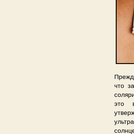
Прежд
что з
соляри
это 
утвер
ультр
солнц