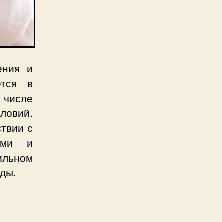
ения и
ется в
 числе
ловий.
ствии с
ыми и
ильном
оды.