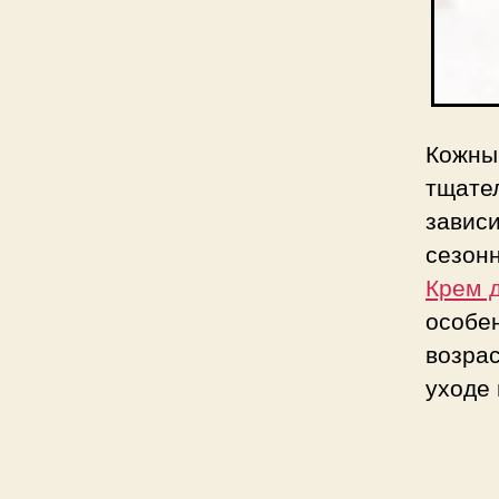
Кожны
тщате
завис
сезон
Крем 
особ
возра
уходе 