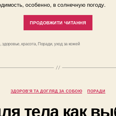
димость, особенно, в солнечную погоду.
“Как
ПРОДОВЖИТИ ЧИТАННЯ
убрать
полоски
от
р
,
здоровье
,
красота
,
Поради
,
уход за кожей
и
загара
и
избежат
неравно
загара
Категорії
в
ЗДОРОВ'Я ТА ДОГЛЯД ЗА СОБОЮ
ПОРАДИ
будущем
ля тела как в