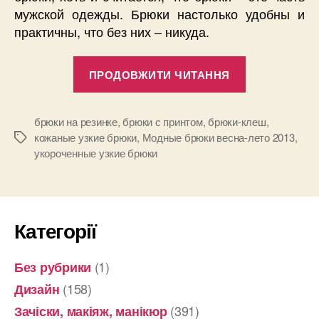
мужской одежды. Брюки настолько удобны и
практичны, что без них – никуда.
“Модные
ПРОДОВЖИТИ ЧИТАННЯ
брюки
весна-
лето
брюки на резинке
,
брюки с принтом
,
брюки-клеш
,
кожаные узкие брюки
,
Модные брюки весна-лето 2013
,
Позначки
2013”
укороченные узкие брюки
Категорії
(1)
Без рубрики
(158)
Дизайн
(391)
Зачіски, макіяж, манікюр