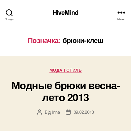
HiveMind
Пошук
Меню
Позначка:
брюки-клеш
Категорії
МОДА І СТИЛЬ
Модные брюки весна-
лето 2013
Від
Irina
09.02.2013
Автор
Дата
запису
запису