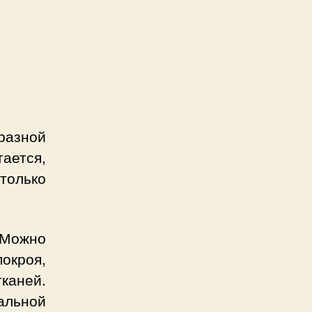
разной
тается,
столько
 Можно
покроя,
тканей.
альной