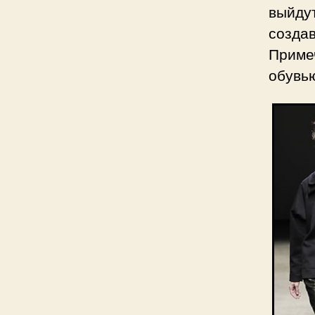
выйду
созда
Примеч
обувью