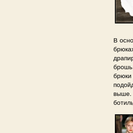
В осн
брюка
драпи
брошь
брюки
подойд
выше.
ботил