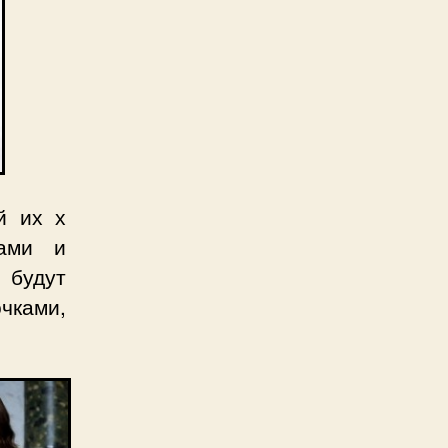
й их х
тами и
 будут
чками,