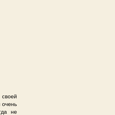
 своей
и очень
гда не