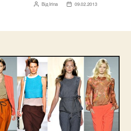
Від
Irina
09.02.2013
Автор
Дата
запису
запису