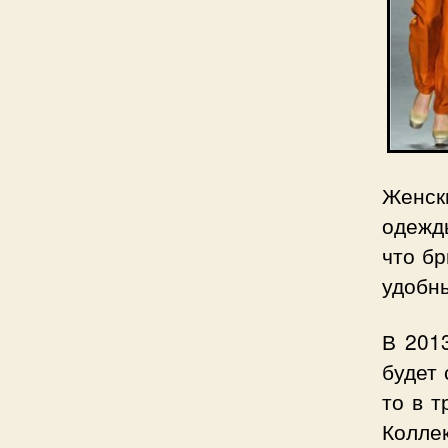
Женск
одежды
что бр
удобны
В 201
будет 
то в т
Колле