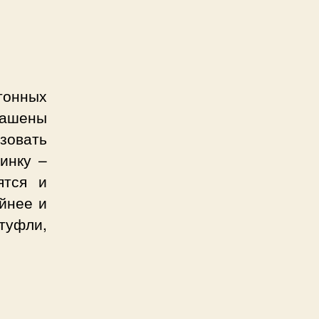
тонных
рашены
зовать
инку –
ятся и
ойнее и
туфли,