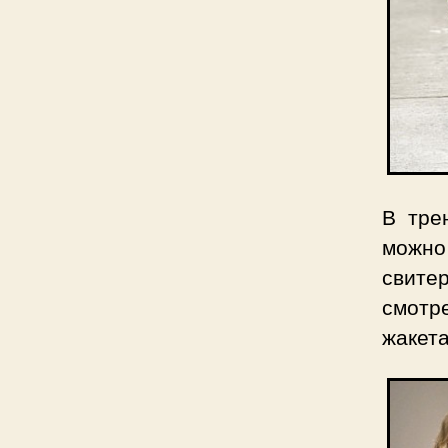
В тре
можно
свите
смотр
жакет