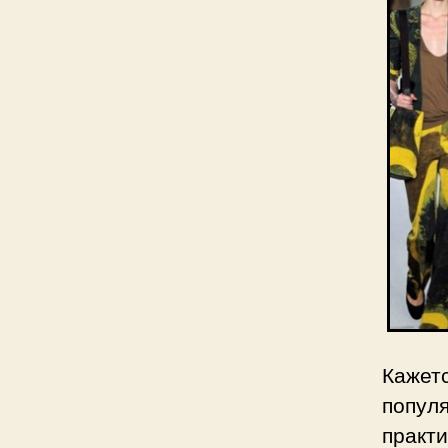
Кажет
популя
практ