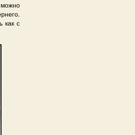
 можно
рнего.
ь как с