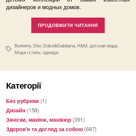
дизайнеров и модных домов.
“Лучшие
ПРОДОВЖИТИ ЧИТАННЯ
детские
весенне-
летние
Burberry
,
Dior
,
Dolce&Gabbana
,
H&M
,
детская мода
,
Позначки
Мода і стиль
,
одежда
коллекции
известных
модных
домов
Категорії
2014
года”
(1)
Без рубрики
(158)
Дизайн
(391)
Зачіски, макіяж, манікюр
(687)
Здоров'я та догляд за собою