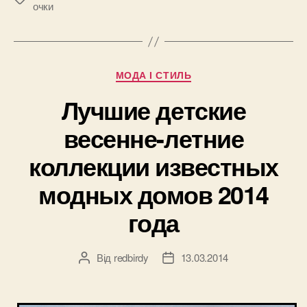
очки
быть
ярким!”
Категорії
МОДА І СТИЛЬ
Лучшие детские
весенне-летние
коллекции известных
модных домов 2014
года
Від
redbirdy
13.03.2014
Автор
Дата
запису
запису