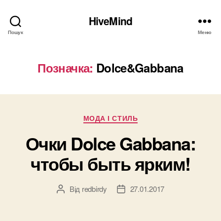
HiveMind
Пошук
Меню
Позначка:
Dolce&Gabbana
Категорії
МОДА І СТИЛЬ
Очки Dolce Gabbana:
чтобы быть ярким!
Від
redbirdy
27.01.2017
Автор
Дата
запису
запису