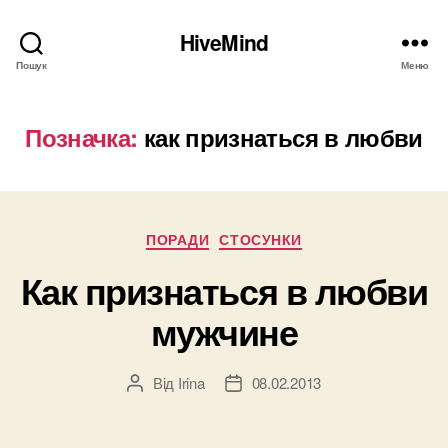
HiveMind
Пошук
Меню
Позначка:
как признаться в любви
Категорії
ПОРАДИ
СТОСУНКИ
Как признаться в любви
мужчине
Від
Irina
08.02.2013
Автор
Дата
запису
запису