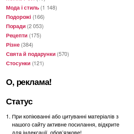
(1 148)
Мода і стиль
(166)
Подорожі
(2 053)
Поради
(175)
Рецепти
(384)
Різне
(570)
Свята й подарунки
(121)
Стосунки
О, реклама!
Статус
При копіюванні або цитуванні матеріалів з
нашого сайту активне посилання, відкрите
для індексації, обов’язкове!