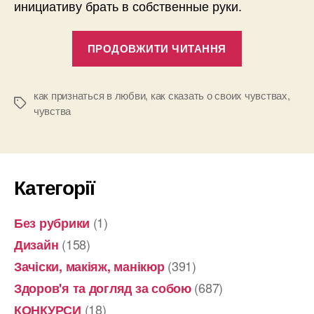
инициативу брать в собственные руки.
“Как
ПРОДОВЖИТИ ЧИТАННЯ
признаться
в
любви
как признаться в любви
,
как сказать о своих чувствах
,
Позначки
чувства
мужчине”
Категорії
(1)
Без рубрики
(158)
Дизайн
(391)
Зачіски, макіяж, манікюр
(687)
Здоров'я та догляд за собою
(18)
КОНКУРСИ