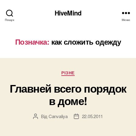
HiveMind
Пошук
Меню
Позначка:
как сложить одежду
Категорії
РІЗНЕ
Главней всего порядок
в доме!
Від
Canvaliya
22.05.2011
Автор
Дата
запису
запису