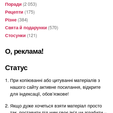
(2 053)
Поради
(175)
Рецепти
(384)
Різне
(570)
Свята й подарунки
(121)
Стосунки
О, реклама!
Статус
При копіюванні або цитуванні матеріалів з
нашого сайту активне посилання, відкрите
для індексації, обов’язкове!
Якщо дуже хочеться взяти матеріал просто
так, поставити під ним своє ім’я чи зграбити –