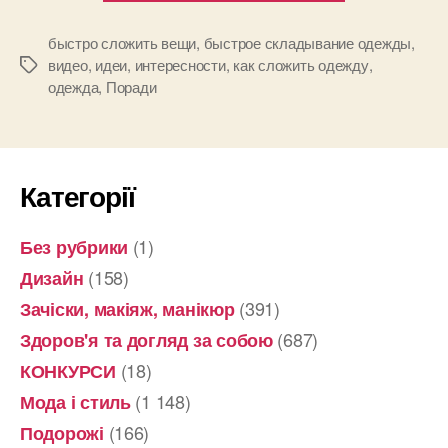
порядок
в
быстро сложить вещи
,
быстрое складывание одежды
,
видео
,
идеи
,
интересности
,
как сложить одежду
,
Позначки
доме!”
одежда
,
Поради
Категорії
(1)
Без рубрики
(158)
Дизайн
(391)
Зачіски, макіяж, манікюр
(687)
Здоров'я та догляд за собою
(18)
КОНКУРСИ
(1 148)
Мода і стиль
(166)
Подорожі