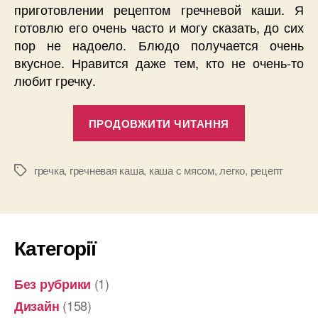
приготовлении рецептом гречневой каши. Я
готовлю его очень часто и могу сказать, до сих
пор не надоело. Блюдо получается очень
вкусное. Нравится даже тем, кто не очень-то
любит гречку.
“Вкусное
ПРОДОВЖИТИ ЧИТАННЯ
и
полезное
блюдо
гречка
,
гречневая каша
,
каша с мясом
,
легко
,
рецепт
Позначки
из
гречневой
каши”
Категорії
(1)
Без рубрики
(158)
Дизайн