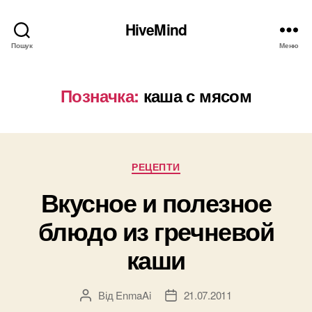
HiveMind
Пошук
Меню
Позначка:
каша с мясом
Категорії
РЕЦЕПТИ
Вкусное и полезное
блюдо из гречневой
каши
Від
EnmaAi
21.07.2011
Автор
Дата
запису
запису