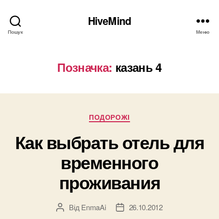
HiveMind
Пошук
Меню
Позначка:
казань 4
Категорії
ПОДОРОЖІ
Как выбрать отель для
временного
проживания
Від
EnmaAi
26.10.2012
Автор
Дата
запису
запису