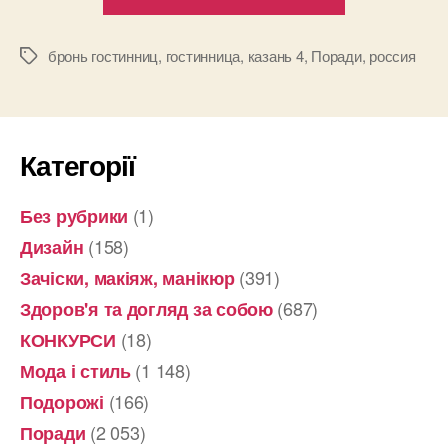
выбрать
отель
для
бронь гостинниц
,
гостинница
,
казань 4
,
Поради
,
россия
Позначки
временного
проживания
Категорії
(1)
Без рубрики
(158)
Дизайн
(391)
Зачіски, макіяж, манікюр
(687)
Здоров'я та догляд за собою
(18)
КОНКУРСИ
(1 148)
Мода і стиль
(166)
Подорожі
(2 053)
Поради