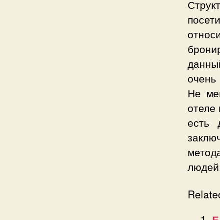
Структ
посе
относ
брони
данны
очень
Не ме
отеле 
есть 
заклю
метод
людей
Relate
Б