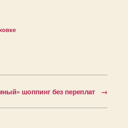
ховке
мный» шоппинг без переплат
→