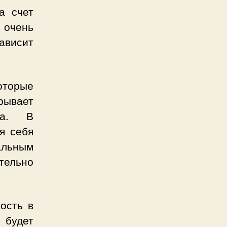
а счет
очень
ависит
оторые
рывает
ра. В
я себя
иальным
тельно
ость в
 будет