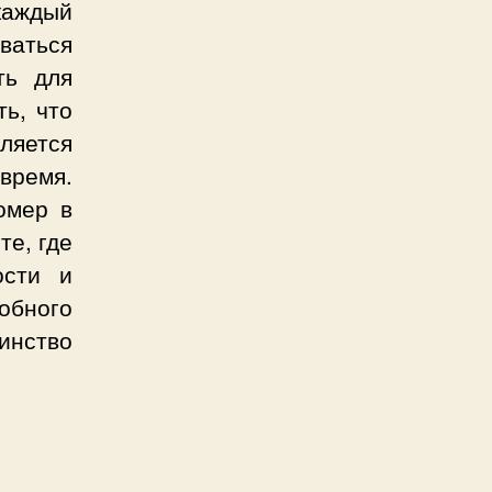
 каждый
аться
ть для
ь, что
ляется
время.
омер в
те, где
ости и
обного
инство