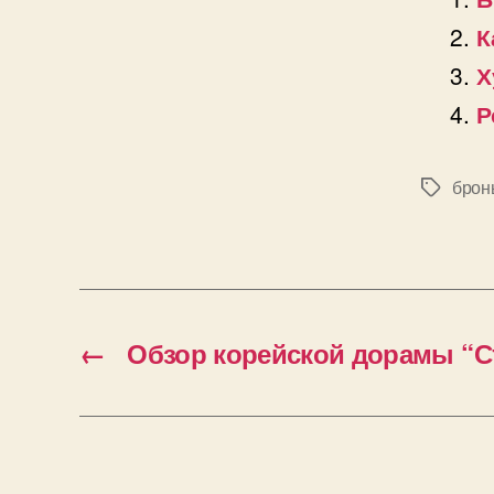
К
Х
Р
брон
Позначк
←
Обзор корейской дорамы “