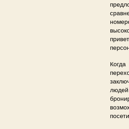
предл
сравн
номер
высок
приве
персо
Когда
перех
заклю
людей
брони
возмо
посети