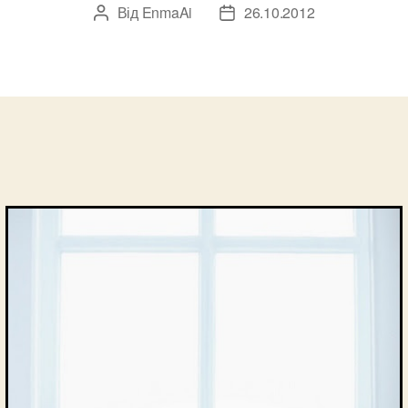
Від
EnmaAi
26.10.2012
Автор
Дата
запису
запису