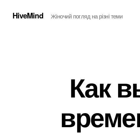
HiveMind
Жіночий погляд на різні теми
Как в
време