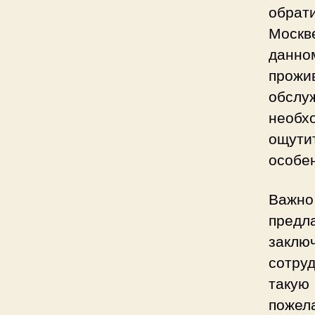
обрат
Москве
данн
прож
обсл
необх
ощути
особе
Важно
предл
заклю
сотру
такую 
пожел