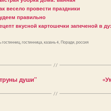
ак весело провести праздники
удеем правильно
ецепт вкусной картошечки запеченой в ду
ь гостинниц
,
гостинница
,
казань 4
,
Поради
,
россия
и
Струны души”
«У