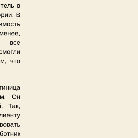
тель в
ории. В
мость
енее,
ь все
смогли
м, что
тиница
ам. Он
. Так,
лиенту
твовать
ботник