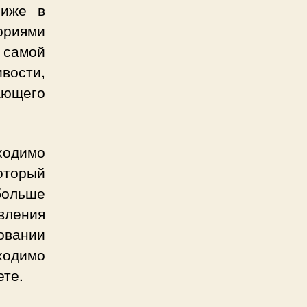
ниже в
ориями
 самой
вости,
ающего
ходимо
оторый
больше
вления
овании
ходимо
ете.