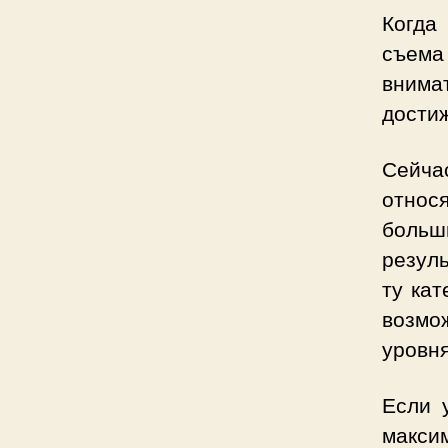
Когда
съем
внима
дости
Сейча
относ
боль
резул
ту кат
возмо
уровн
Если 
макси