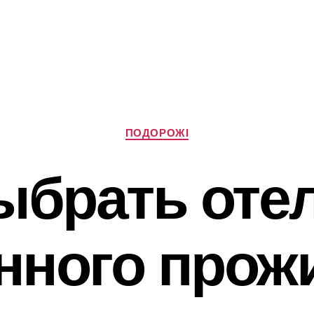
Категорії
ПОДОРОЖІ
ыбрать оте
нного прож