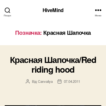
HiveMind
Пошук
Меню
Позначка:
Красная Шапочка
Красная Шапочка/Red
riding hood
Від
Canvaliya
07.04.2011
Автор
Дата
запису
запису