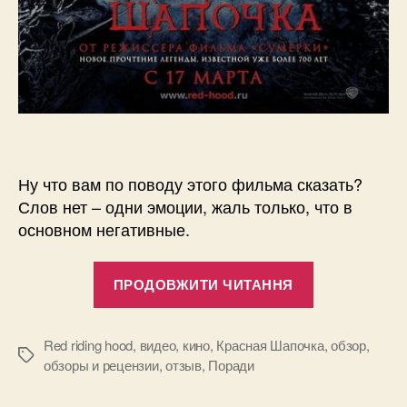
Ну что вам по поводу этого фильма сказать?
Слов нет – одни эмоции, жаль только, что в
основном негативные.
“Красная
ПРОДОВЖИТИ ЧИТАННЯ
Шапочка/Re
riding
hood”
Red riding hood
,
видео
,
кино
,
Красная Шапочка
,
обзор
,
Позначки
обзоры и рецензии
,
отзыв
,
Поради