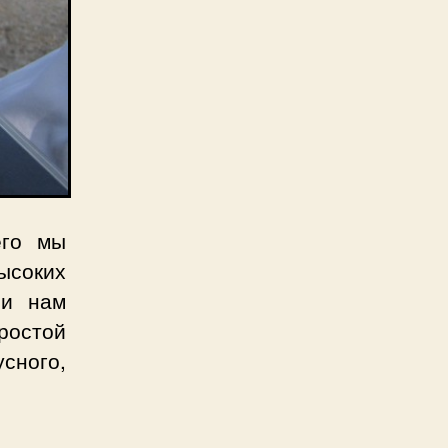
его мы
высоких
 и нам
ростой
ного,