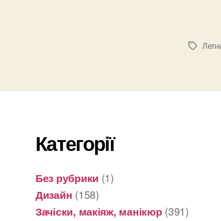
Летн
Позначк
Категорії
Без рубрики
(1)
Дизайн
(158)
Зачіски, макіяж, манікюр
(391)