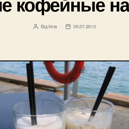
ие кофейные на
Від
Irina
05.07.2013
Автор
Дата
запису
запису