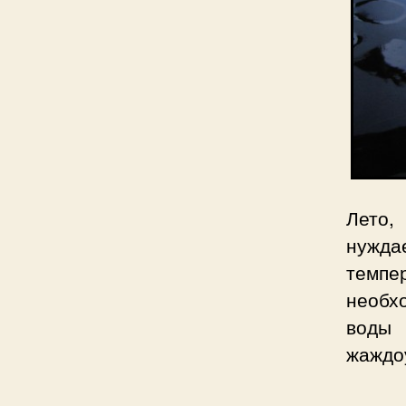
Лето,
нуждае
темпе
необх
воды
жаждо