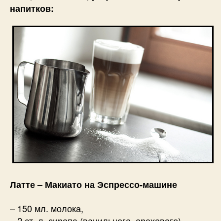
напитков:
Латте – Макиато на Эспрессо-машине
– 150 мл. молока,
– 2 ст. л. сиропа (ванильного, орехового),