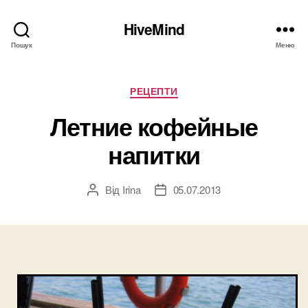
HiveMind
Пошук
Меню
Категорії
РЕЦЕПТИ
Летние кофейные
напитки
Від
Irina
05.07.2013
Автор
Дата
запису
запису