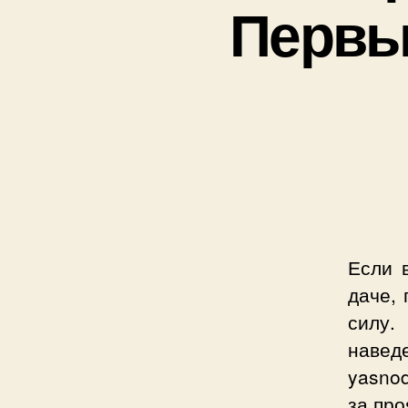
Первый
Если 
даче,
силу.
навед
yasnod
за про