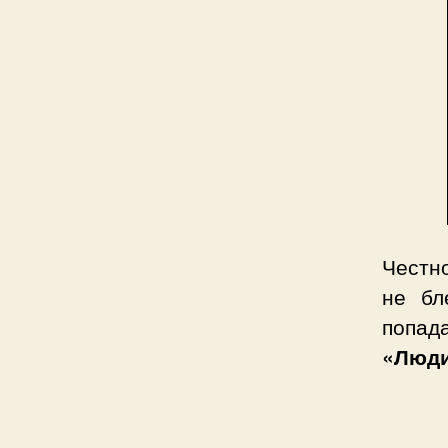
Честн
не бл
попад
«Люди