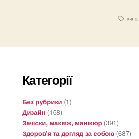
кино
Позначк
Категорії
Без рубрики
(1)
Дизайн
(158)
Зачіски, макіяж, манікюр
(391)
Здоров'я та догляд за собою
(687)