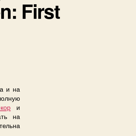
: First
а и на
полную
кор
и
ать на
ательна