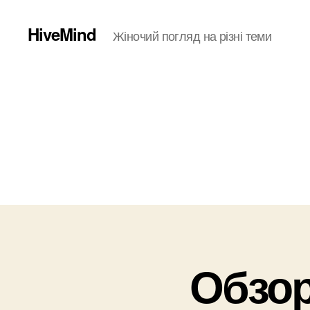
HiveMind
Жіночий погляд на різні теми
Обзор