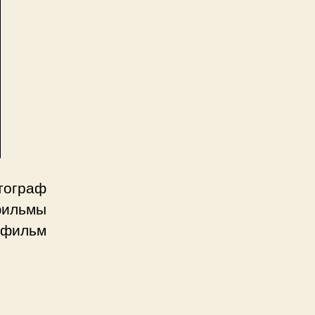
тограф
фильмы
 фильм