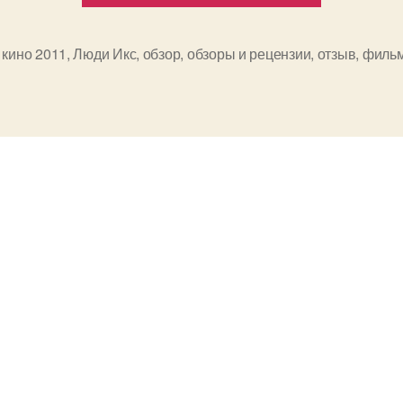
«Люди
Икс:
,
кино 2011
,
Люди Икс
,
обзор
,
обзоры и рецензии
,
отзыв
,
филь
и
Первый
класс»/«
Men:
First
Class»,
2011”