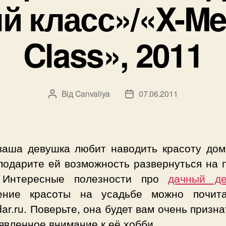
 класс»/«X-Men
Class», 2011
Від
Canvaliya
07.06.2011
Автор
Дата
запису
запису
ваша девушка любит наводить красоту дом
 подарите ей возможность развернуться на 
 Интересные полезности про
дачный де
ение красоты на усадьбе можно почит
ar.ru. Поверьте, она будет вам очень призн
явленное внимание к её хобби.