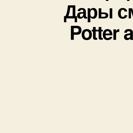
Дары см
Potter 