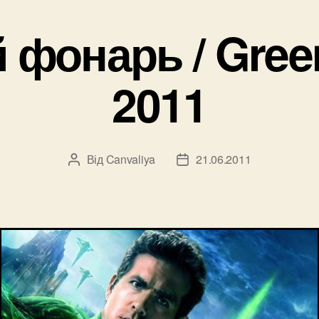
«Harry
Potter
фонарь / Gree
and
the
2011
Deathly
Hallows:
Part
2»,
Від
Canvaliya
21.06.2011
Автор
Дата
запису
запису
2011”