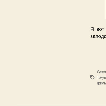
Я вот
заподо
Green
теку
Позначк
филь