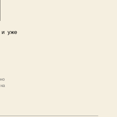
 и уже
й
ино
 на