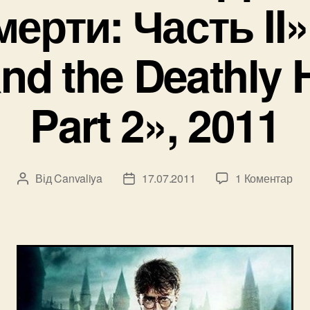
ерти: Часть II» 
and the Deathly 
Part 2», 2011
до
Від
Canvaliya
17.07.2011
1 Коментар
Автор
Дата
Об
запису
запису
фи
«Га
Пот
и
Да
сме