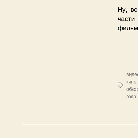
Ну, в
части
фильм
виде
кино
Позначк
обзо
года