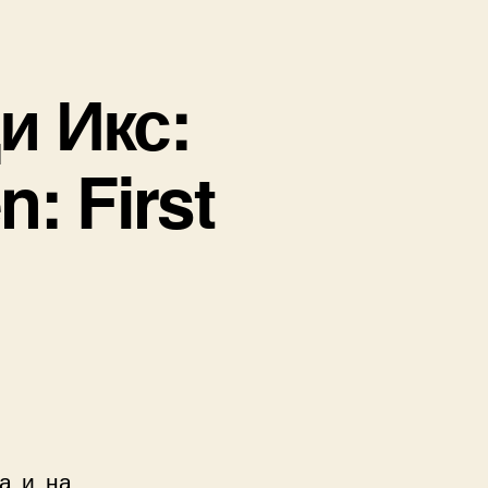
и Икс:
: First
а и на