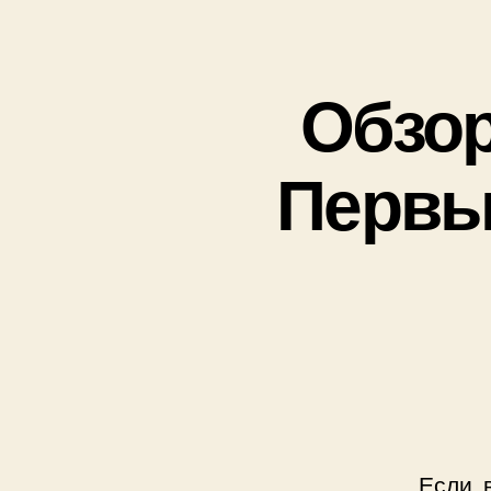
Обзор
Первый
Если 