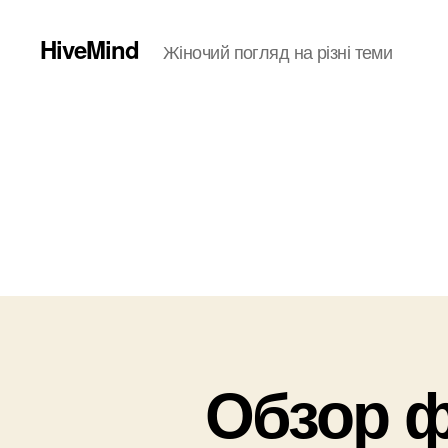
HiveMind
Жіночий погляд на різні теми
Обзор ф