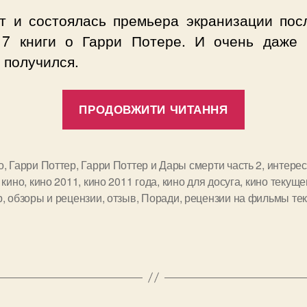
от и состоялась премьера экранизации пос
 7 книги о Гарри Потере. И очень даже 
 получился.
“Обзор
ПРОДОВЖИТИ ЧИТАННЯ
фильма
«Гарри
Поттер
о
,
Гарри Поттер
,
Гарри Поттер и Дары смерти часть 2
,
интере
,
кино
,
кино 2011
,
кино 2011 года
,
кино для досуга
,
кино текуще
и
и
р
,
обзоры и рецензии
,
отзыв
,
Поради
,
рецензии на фильмы те
Дары
смерти:
Часть
II»
/