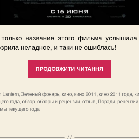
 только название этого фильма услышала
зрила неладное, и таки не ошиблась!
“Зелёны
ПРОДОВЖИТИ ЧИТАННЯ
фонарь
/
Green
 Lantern
,
Зеленый фонарь
,
кино
,
кино 2011
,
кино 2011 года
,
к
щего года
,
обзор
,
обзоры и рецензии
,
отзыв
,
Поради
,
рецензии
Lantern
и
мы текущего года
2011”