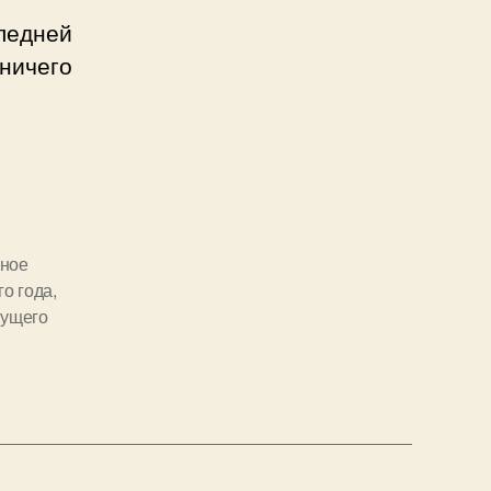
ледней
ничего
сное
го года
,
кущего