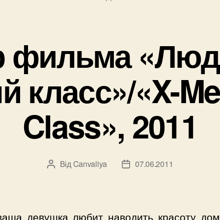
 фильма «Люд
 класс»/«X-Men
Class», 2011
Від
Canvaliya
07.06.2011
Автор
Дата
запису
запису
ваша девушка любит наводить красоту дом