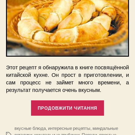
Этот рецепт я обнаружила в книге посвящённой
китайской кухне. Он прост в приготовлении, и
сам процесс не займет много времени, а
результат получается очень вкусным.
“Трубочки
ПРОДОВЖИТИ ЧИТАННЯ
миндальные
вкусные блюда
,
интересные рецепты
,
миндальные
рогалики
,
миндальные трубочки
,
Поради
,
простые
Позначки