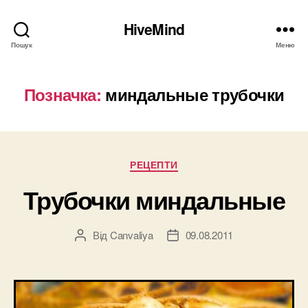
HiveMind
Пошук
Меню
Позначка:
миндальные трубочки
Категорії
РЕЦЕПТИ
Трубочки миндальные
Від
Canvaliya
09.08.2011
Автор
Дата
запису
запису