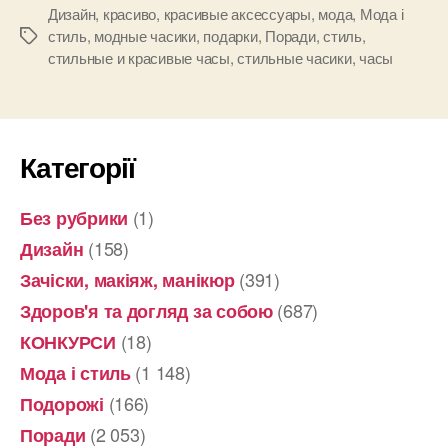
лучший
Дизайн
,
красиво
,
красивые аксессуары
,
мода
,
Мода і
стиль
,
модные часики
,
подарки
,
Поради
,
стиль
,
Позначки
аксессуар!”
стильные и красивые часы
,
стильные часики
,
часы
Категорії
(1)
Без рубрики
(158)
Дизайн
(391)
Зачіски, макіяж, манікюр
(687)
Здоров'я та догляд за собою
(18)
КОНКУРСИ
(1 148)
Мода і стиль
(166)
Подорожі
(2 053)
Поради