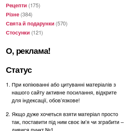
(175)
Рецепти
(384)
Різне
(570)
Свята й подарунки
(121)
Стосунки
О, реклама!
Статус
При копіюванні або цитуванні матеріалів з
нашого сайту активне посилання, відкрите
для індексації, обов’язкове!
Якщо дуже хочеться взяти матеріал просто
так, поставити під ним своє ім’я чи зграбити –
дивися пункт №1