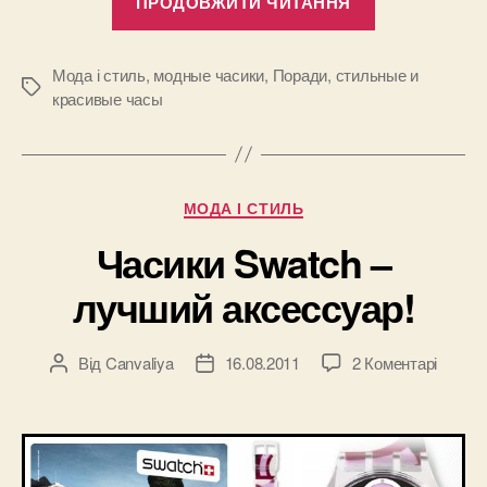
ПРОДОВЖИТИ ЧИТАННЯ
часы
Adriatica”
Мода і стиль
,
модные часики
,
Поради
,
стильные и
Позначки
красивые часы
Категорії
МОДА І СТИЛЬ
Часики Swatch –
лучший аксессуар!
до
Від
Canvaliya
16.08.2011
2 Коментарі
Автор
Дата
Часик
запису
запису
Swatc
–
лучши
аксесс