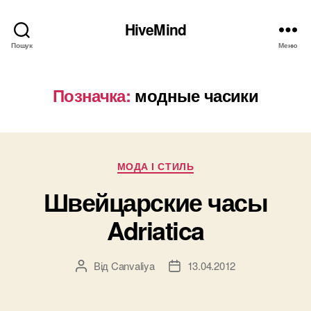
HiveMind
Пошук
Меню
Позначка:
модные часики
Категорії
МОДА І СТИЛЬ
Швейцарские часы
Adriatica
Від
Canvaliya
13.04.2012
Автор
Дата
запису
запису