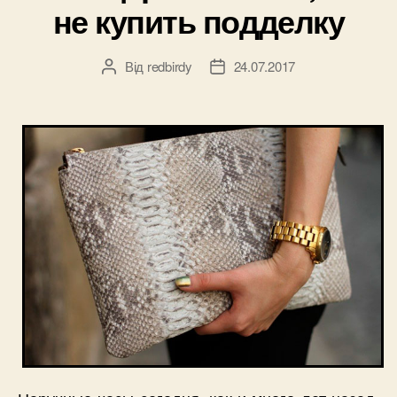
не купить подделку
Від
redbirdy
24.07.2017
Автор
Дата
запису
запису