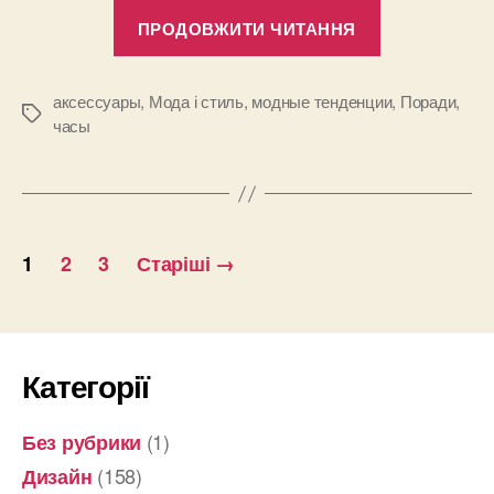
“Какие
ПРОДОВЖИТИ ЧИТАННЯ
женские
часы
выбрать
аксессуары
,
Мода і стиль
,
модные тенденции
,
Поради
,
Позначки
часы
весной-
летом
2014?”
Пагінація
1
2
3
Старіші
→
записів
Категорії
(1)
Без рубрики
(158)
Дизайн