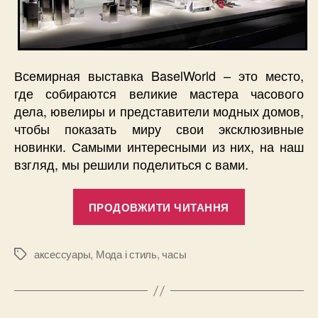
Всемирная выставка BaselWorld – это место,
где собираются великие мастера часового
дела, ювелиры и представители модных домов,
чтобы показать миру свои эксклюзивные
новинки. Самыми интересными из них, на наш
взгляд, мы решили поделиться с вами.
“BaselWorld-
ПРОДОВЖИТИ ЧИТАННЯ
2015
–
оригинальн
аксессуары
,
Мода і стиль
,
часы
Позначки
новинки,
покоряющи
сердца”