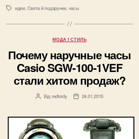
на
идеи
,
Свята й подарунки
,
часы
Позначки
юбилей
—
коллекцион
Категорії
МОДА І СТИЛЬ
часы”
Почему наручные часы
Casio SGW-100-1VEF
стали хитом продаж?
Від
redbirdy
24.01.2015
Автор
Дата
запису
запису