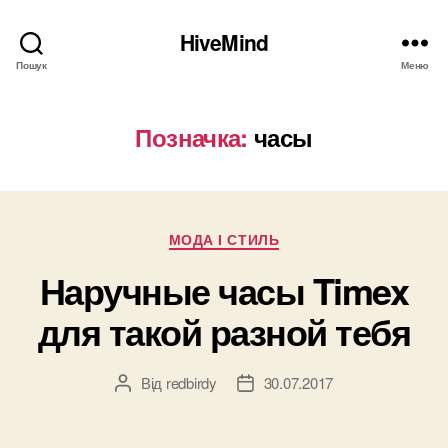
HiveMind
Пошук
Меню
Позначка:
часы
Категорії
МОДА І СТИЛЬ
Наручные часы Timex
для такой разной тебя
Від
redbirdy
30.07.2017
Автор
Дата
запису
запису