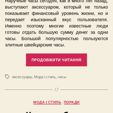
Наручные часы сегодня, как и много лет назад,
выступают аксессуаром, который не только
показывает финансовый уровень жизни, но и
передает изысканный вкус пользователя.
Именно поэтому многие известные люди
готовы отдать большую сумму денег за одни
часы. Большой популярностью пользуются
элитные швейцарские часы.
“Настоящие
ПРОДОВЖИТИ ЧИТАННЯ
элитные
швейцарски
часы,
аксессуары
,
Мода і стиль
,
часы
Позначки
как
не
купить
Категорії
МОДА І СТИЛЬ
ПОРАДИ
подделку”