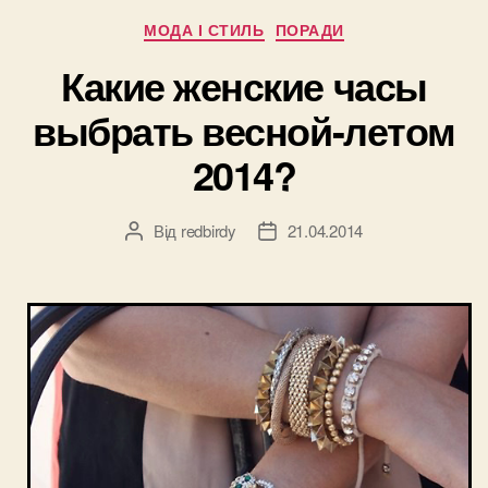
1VEF
Категорії
МОДА І СТИЛЬ
ПОРАДИ
стали
хитом
Какие женские часы
продаж?”
выбрать весной-летом
2014?
Від
redbirdy
21.04.2014
Автор
Дата
запису
запису