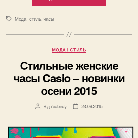
часы
Atlantic
Worldmaster
Мода і стиль
,
часы
Позначки
The
Original
—
Категорії
МОДА І СТИЛЬ
возвращени
к
Стильные женские
истокам”
часы Casio – новинки
осени 2015
Від
redbirdy
23.09.2015
Автор
Дата
запису
запису