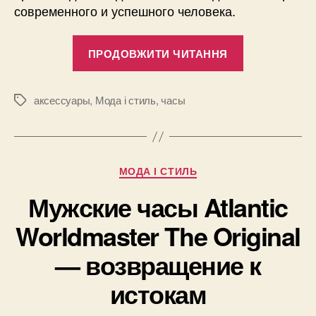
современного и успешного человека.
“Наручные
ПРОДОВЖИТИ ЧИТАННЯ
часы
для
стильных
аксессуары
,
Мода і стиль
,
часы
Позначки
женщин
и
успешных
Категорії
МОДА І СТИЛЬ
мужчин”
Мужские часы Atlantic
Worldmaster The Original
— возвращение к
истокам