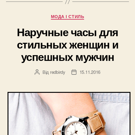
гардероб
мужчины”
Категорії
МОДА І СТИЛЬ
Наручные часы для
стильных женщин и
успешных мужчин
Від
redbirdy
15.11.2016
Автор
Дата
запису
запису