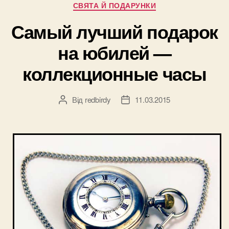
Категорії
СВЯТА Й ПОДАРУНКИ
Самый лучший подарок
на юбилей —
коллекционные часы
Від
redbirdy
11.03.2015
Автор
Дата
запису
запису