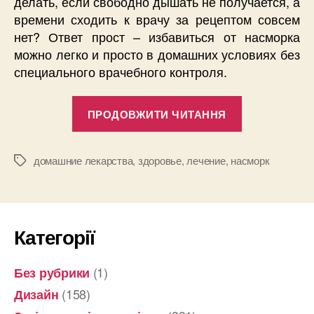
делать, если свободно дышать не получается, а
времени сходить к врачу за рецептом совсем
нет? Ответ прост – избавиться от насморка
можно легко и просто в домашних условиях без
специального врачебного контроля.
“Как
ПРОДОВЖИТИ ЧИТАННЯ
легко
и
просто
домашние лекарства
,
здоровье
,
лечение
,
насморк
Позначки
вылечить
насморк
дома”
Категорії
(1)
Без рубрики
(158)
Дизайн