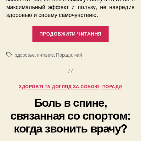
максимальный эффект и пользу, не навредив
здоровью и своему самочувствию.
“Скорее
ПРОДОВЖИТИ ЧИТАННЯ
всего,
вы
пьете
здоровье
,
питание
,
Поради
,
чай
Позначки
зеленый
чай
неправильн
Категорії
ЗДОРОВ'Я ТА ДОГЛЯД ЗА СОБОЮ
ПОРАДИ
Боль в спине,
связанная со спортом:
когда звонить врачу?