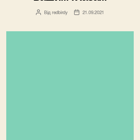
Від
redbirdy
21.09.2021
Автор
Дата
запису
запису