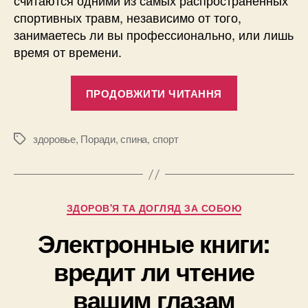
спортивных травм, независимо от того,
занимаетесь ли вы профессионально, или лишь
время от времени.
“Боль
ПРОДОВЖИТИ ЧИТАННЯ
в
спине,
связанная
здоровье
,
Поради
,
спина
,
спорт
Позначки
со
спортом:
когда
Категорії
ЗДОРОВ'Я ТА ДОГЛЯД ЗА СОБОЮ
звонить
врачу?”
Электронные книги:
вредит ли чтение
вашим глазам