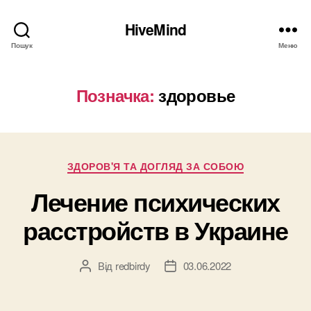
HiveMind
Пошук
Меню
Позначка:
здоровье
Категорії
ЗДОРОВ'Я ТА ДОГЛЯД ЗА СОБОЮ
Лечение психических
расстройств в Украине
Від
redbirdy
03.06.2022
Автор
Дата
запису
запису