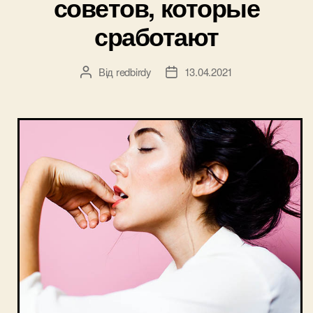
советов, которые
сработают
Від
redbirdy
13.04.2021
Автор
Дата
запису
запису