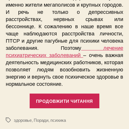
именно жители мегаполисов и крупных городов.
И речь не только о депрессивных
расстройствах, нервных срывах или
бессоннице. К сожалению в наше время все
чаще наблюдаются расстройства личности,
ПТСР и другие пагубные для психики человека
заболевания. Поэтому
лечение
психиатрических заболеваний
– очень важная
деятельность медицинских работников, которая
позволяет людям возобновить жизненную
энергию и вернуть свое психическое здоровье в
нормальное состояние.
“Лечение
ПРОДОВЖИТИ ЧИТАННЯ
психических
расстройств
в
здоровье
,
Поради
,
психика
Позначки
Украине”