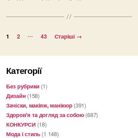
5
практичных
советов,
Пагінація
которые
…
1
2
43
Старіші
→
сработают”
записів
Категорії
(1)
Без рубрики
(158)
Дизайн
(391)
Зачіски, макіяж, манікюр
(687)
Здоров'я та догляд за собою
(18)
КОНКУРСИ
(1 148)
Мода і стиль