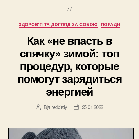
клинику
для
всей
Категорії
ЗДОРОВ'Я ТА ДОГЛЯД ЗА СОБОЮ
ПОРАДИ
семьи”
Как «не впасть в
спячку» зимой: топ
процедур, которые
помогут зарядиться
энергией
Від
redbirdy
25.01.2022
Автор
Дата
запису
запису