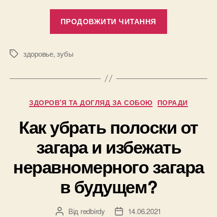
“3
ПРОДОВЖИТИ ЧИТАННЯ
аргумента
в
пользу
здоровье
,
зубы
Позначки
стоматолог
Татьяны
Коновой
Категорії
ЗДОРОВ'Я ТА ДОГЛЯД ЗА СОБОЮ
ПОРАДИ
при
необходимо
Как убрать полоски от
имплантаци
загара и избежать
зуба”
неравномерного загара
в будущем?
Від
redbirdy
14.06.2021
Автор
Дата