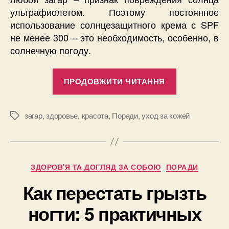
ультрафиолетом. Поэтому постоянное
использование солнцезащитного крема с SPF
не менее 300 – это необходимость, особенно, в
солнечную погоду.
“Как
ПРОДОВЖИТИ ЧИТАННЯ
убрать
полоски
от
загар
,
здоровье
,
красота
,
Поради
,
уход за кожей
Позначки
загара
и
избежать
Категорії
ЗДОРОВ'Я ТА ДОГЛЯД ЗА СОБОЮ
ПОРАДИ
неравномер
загара
Как перестать грызть
в
ногти: 5 практичных
будущем?”