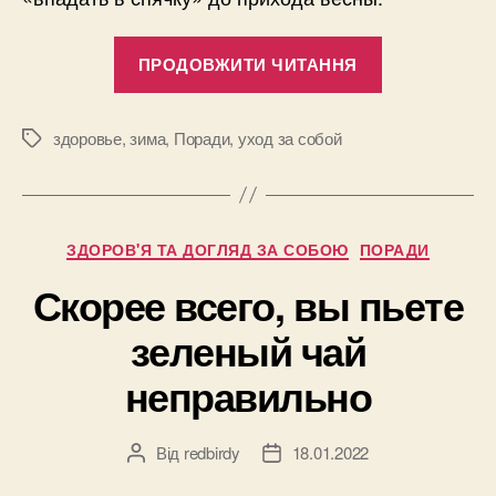
“Как
ПРОДОВЖИТИ ЧИТАННЯ
«не
впасть
в
здоровье
,
зима
,
Поради
,
уход за собой
Позначки
спячку»
зимой:
топ
Категорії
ЗДОРОВ'Я ТА ДОГЛЯД ЗА СОБОЮ
ПОРАДИ
процедур,
которые
Скорее всего, вы пьете
помогут
зеленый чай
зарядиться
энергией”
неправильно
Від
redbirdy
18.01.2022
Автор
Дата
запису
запису