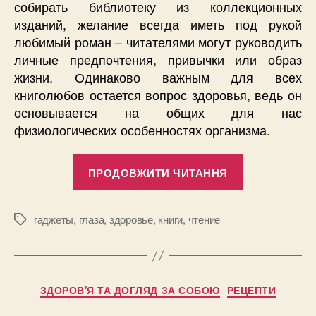
собирать библиотеку из коллекционных
изданий, желание всегда иметь под рукой
любимый роман – читателями могут руководить
личные предпочтения, привычки или образ
жизни. Одинаково важным для всех
книголюбов остается вопрос здоровья, ведь он
основывается на общих для нас
физиологических особенностях организма.
“Электронн
ПРОДОВЖИТИ ЧИТАННЯ
книги:
вредит
ли
гаджеты
,
глаза
,
здоровье
,
книги
,
чтение
Позначки
чтение
вашим
глазам”
Категорії
ЗДОРОВ'Я ТА ДОГЛЯД ЗА СОБОЮ
РЕЦЕПТИ