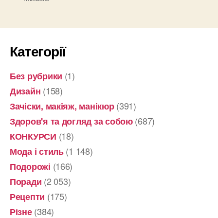
в
стиле
Disney
от
Категорії
Peter
Alexander”
(1)
Без рубрики
(158)
Дизайн
(391)
Зачіски, макіяж, манікюр
(687)
Здоров'я та догляд за собою
(18)
КОНКУРСИ
(1 148)
Мода і стиль
(166)
Подорожі
(2 053)
Поради
(175)
Рецепти
(384)
Різне