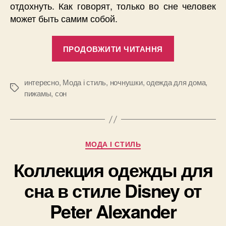
отдохнуть. Как говорят, только во сне человек
может быть самим собой.
“Что
ПРОДОВЖИТИ ЧИТАННЯ
одежда
для
сна
интересно
,
Мода і стиль
,
ночнушки
,
одежда для дома
,
Позначки
пижамы
,
сон
может
рассказать
о
вас”
Категорії
МОДА І СТИЛЬ
Коллекция одежды для
сна в стиле Disney от
Peter Alexander