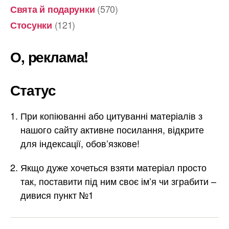
(570)
Свята й подарунки
(121)
Стосунки
О, реклама!
Статус
При копіюванні або цитуванні матеріалів з
нашого сайту активне посилання, відкрите
для індексації, обов’язкове!
Якщо дуже хочеться взяти матеріал просто
так, поставити під ним своє ім’я чи зграбити –
дивися пункт №1