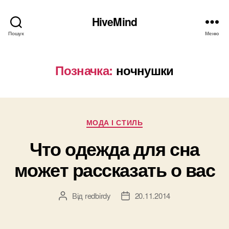
HiveMind
Пошук
Меню
Позначка:
ночнушки
Категорії
МОДА І СТИЛЬ
Что одежда для сна
может рассказать о вас
Від
redbirdy
20.11.2014
Автор
Дата
запису
запису