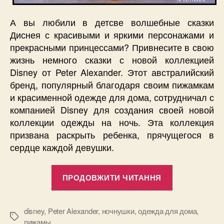
А вы любили в детсве волшебные сказки
Диснея с красивыми и яркими персонажами и
прекрасными принцессами? Привнесите в свою
жизнь немного сказки с новой коллекцией
Disney от Peter Alexander. Этот австралийский
бренд, популярный благодаря своим пижамкам
и красименной одежде для дома, сотрудничал с
компанией Disney для создания своей новой
коллекции одежды на ночь. Эта коллекция
призвана раскрыть ребенка, прячущегося в
сердце каждой девушки.
“Коллекция
ПРОДОВЖИТИ ЧИТАННЯ
одежды
для
сна
disney
,
Peter Alexander
,
ночнушки
,
одежда для дома
,
Позначки
пижамы