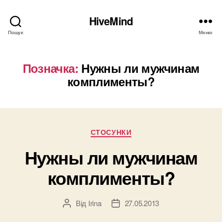
HiveMind
Пошук
Меню
Позначка:
Нужны ли мужчинам
комплименты?
Категорії
СТОСУНКИ
Нужны ли мужчинам
комплименты?
Від
Irina
27.05.2013
Автор
Дата
запису
запису