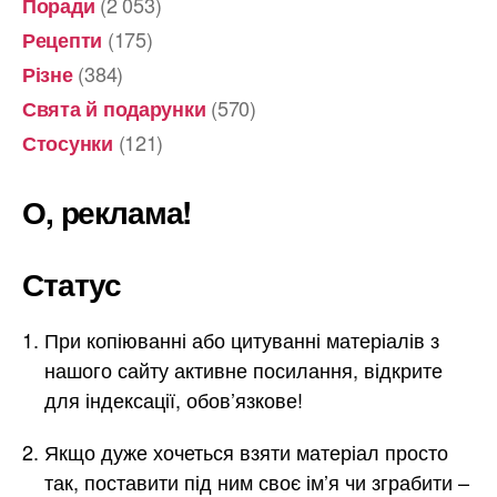
(2 053)
Поради
(175)
Рецепти
(384)
Різне
(570)
Свята й подарунки
(121)
Стосунки
О, реклама!
Статус
При копіюванні або цитуванні матеріалів з
нашого сайту активне посилання, відкрите
для індексації, обов’язкове!
Якщо дуже хочеться взяти матеріал просто
так, поставити під ним своє ім’я чи зграбити –