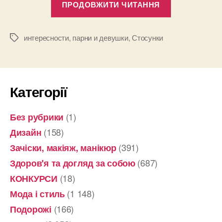
ПРОДОВЖИТИ ЧИТАННЯ
причин
встречаться
с
интересности
,
парни и девушки
,
Стосунки
Позначки
парнем,
который
младше
Категорії
Вас”
(1)
Без рубрики
(158)
Дизайн
(391)
Зачіски, макіяж, манікюр
(687)
Здоров'я та догляд за собою
(18)
КОНКУРСИ
(1 148)
Мода і стиль
(166)
Подорожі