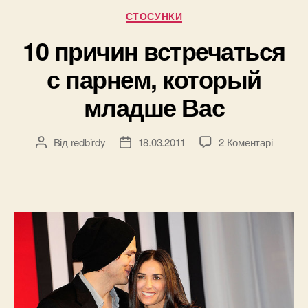
забыть
Категорії
СТОСУНКИ
бывшего”
10 причин встречаться
с парнем, который
младше Вас
до
Від
redbirdy
18.03.2011
2 Коментарі
Автор
Дата
10
запису
запису
причин
встреч
с
парнем,
которы
младш
Вас