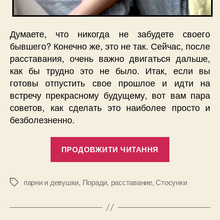
Думаете, что никогда не забудете своего
бывшего? Конечно же, это не так. Сейчас, после
расставания, очень важно двигаться дальше,
как бы трудно это не было. Итак, если вы
готовы отпустить свое прошлое и идти на
встречу прекрасному будущему, вот вам пара
советов, как сделать это наиболее просто и
безболезненно.
“8
ПРОДОВЖИТИ ЧИТАННЯ
способов
справиться
с
парни и девушки
,
Поради
,
расставание
,
Стосунки
Позначки
расставани
и