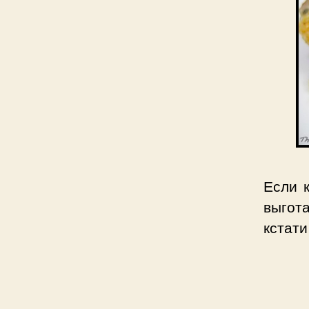
Если 
выгот
кстати