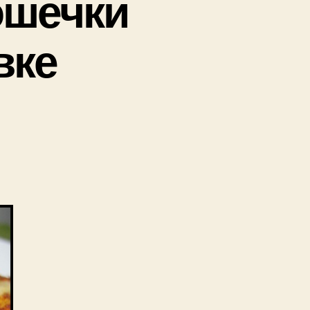
ошечки
вке