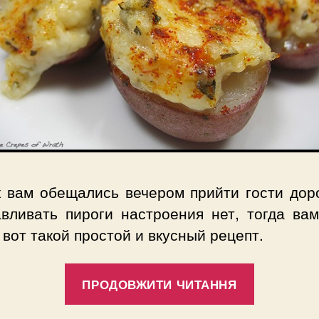
к вам обещались вечером прийти гости доро
авливать пироги настроения нет, тогда вам
 вот такой простой и вкусный рецепт.
“Рецепт
ПРОДОВЖИТИ ЧИТАННЯ
вкусной
картоше