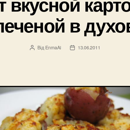
т вкусной карт
печеной в духо
Від
EnmaAi
13.06.2011
Автор
Дата
запису
запису