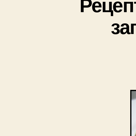
Рецеп
за