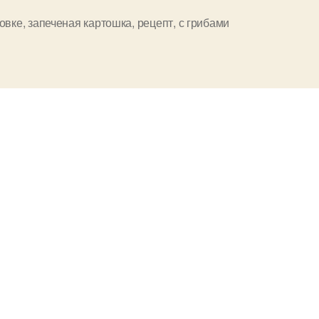
запечено
ховке
,
запеченая картошка
,
рецепт
,
с грибами
и
в
духовке”