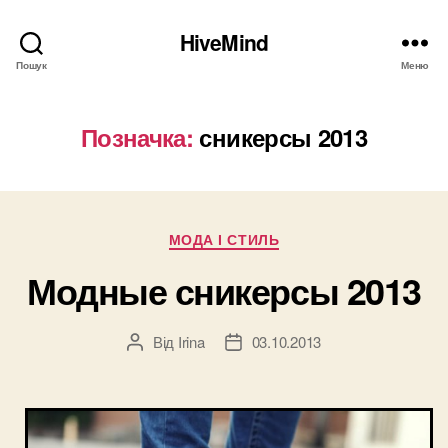
HiveMind
Пошук
Меню
Позначка:
сникерсы 2013
Категорії
МОДА І СТИЛЬ
Модные сникерсы 2013
Від
Irina
03.10.2013
Автор
Дата
запису
запису