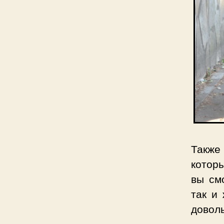
Также
которы
вы см
так и
довол