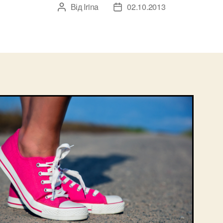
Від
Irina
02.10.2013
Автор
Дата
запису
запису