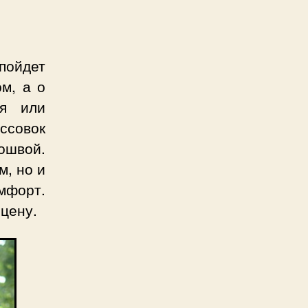
 пойдет
м, а о
ая или
ссовок
ошвой.
м, но и
мфорт.
цену.