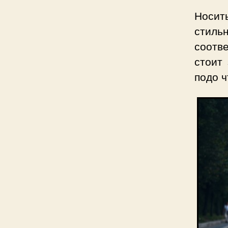
Носит
стил
соотв
стоит
подо ч