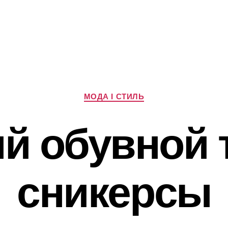
Категорії
МОДА І СТИЛЬ
й обувной т
сникерсы