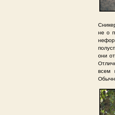
Сникер
не о 
нефор
полус
они о
Отличн
всем 
Обычн