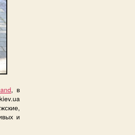
land
, в
kiev.ua
жские,
ивых и