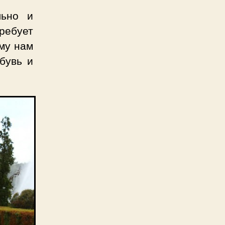
льно и
ебует
му нам
бувь и