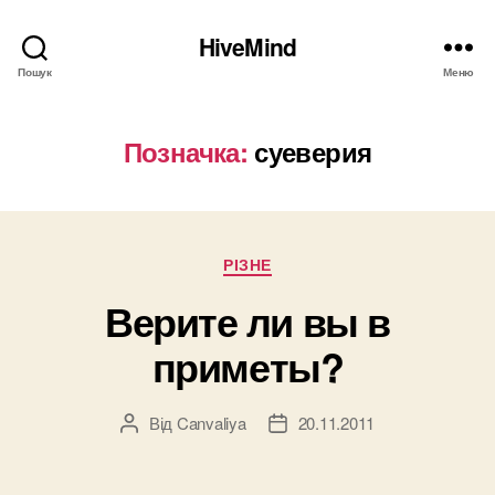
HiveMind
Пошук
Меню
Позначка:
суеверия
Категорії
РІЗНЕ
Верите ли вы в
приметы?
Від
Canvaliya
20.11.2011
Автор
Дата
запису
запису