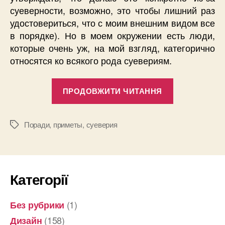
суеверности, возможно, это чтобы лишний раз
удостовериться, что с моим внешним видом все
в порядке). Но в моем окружении есть люди,
которые очень уж, на мой взгляд, категорично
относятся ко всякого рода суевериям.
“Верите
ПРОДОВЖИТИ ЧИТАННЯ
ли
вы
в
Поради
,
приметы
,
суеверия
Позначки
приметы?”
Категорії
(1)
Без рубрики
(158)
Дизайн