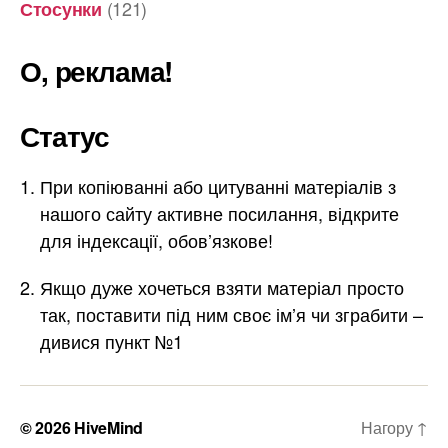
(121)
Стосунки
О, реклама!
Статус
При копіюванні або цитуванні матеріалів з
нашого сайту активне посилання, відкрите
для індексації, обов’язкове!
Якщо дуже хочеться взяти матеріал просто
так, поставити під ним своє ім’я чи зграбити –
дивися пункт №1
© 2026
HiveMind
Нагору
↑