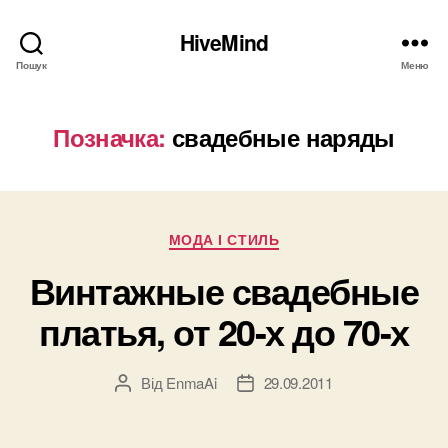
HiveMind
Пошук
Меню
Позначка:
свадебные наряды
Категорії
МОДА І СТИЛЬ
Винтажные свадебные
платья, от 20-х до 70-х
Від
EnmaAi
29.09.2011
Автор
Дата
запису
запису