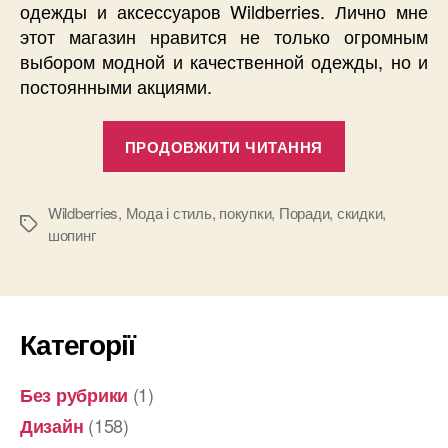
одежды и аксессуаров Wildberries. Лично мне
этот магазин нравится не только огромным
выбором модной и качественной одежды, но и
постоянными акциями.
“Сумасшед
ПРОДОВЖИТИ ЧИТАННЯ
обвал
цен
в
Wildberries
,
Мода і стиль
,
покупки
,
Поради
,
скидки
,
Позначки
шопинг
Wildberries
каждый
день!”
Категорії
(1)
Без рубрики
(158)
Дизайн