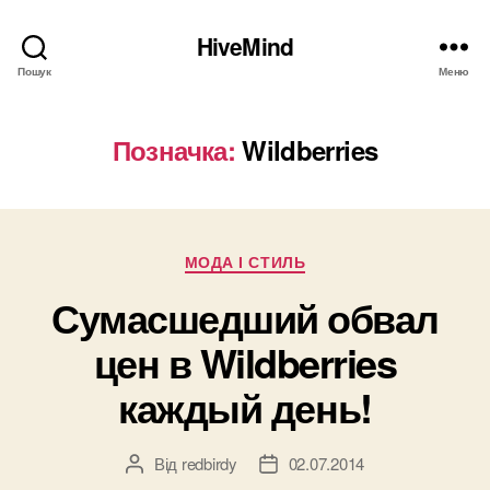
HiveMind
Пошук
Меню
Позначка:
Wildberries
Категорії
МОДА І СТИЛЬ
Сумасшедший обвал
цен в Wildberries
каждый день!
Від
redbirdy
02.07.2014
Автор
Дата
запису
запису