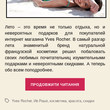
Лето – это время не только отдыха, но и
невероятных подарков для покупателей
интернет магазина Yves Rocher. В самый разгар
лета знаменитый бренд натуральной
французской косметики решил побаловать
своих любимых почитательниц изумительными
подарками и невероятными скидками. А теперь
обо всем поподробнее.
“Сезон
ПРОДОВЖИТИ ЧИТАННЯ
замечатель
подарков
в
Yves Rocher
,
Ив Роше
,
косметика
,
красота
,
скидки
Позначки
Yves