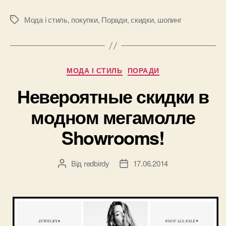
на
распродажа
Мода і стиль
,
покупки
,
Поради
,
скидки
,
шопинг
Позначки
–
эффективн
шопинг”
Категорії
МОДА І СТИЛЬ
ПОРАДИ
Невероятные скидки в
модном мегамолле
Showrooms!
Від
redbirdy
17.06.2014
Автор
Дата
запису
запису