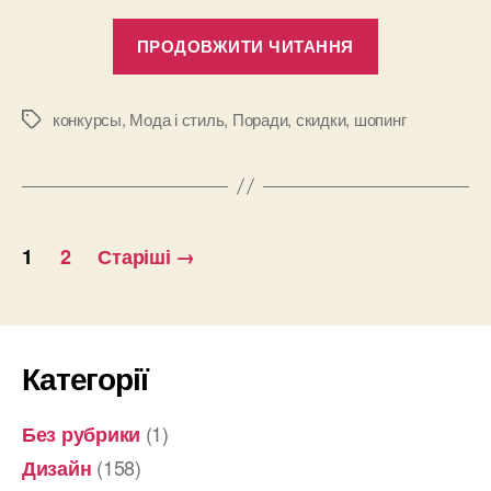
“Обновляем
ПРОДОВЖИТИ ЧИТАННЯ
летний
гардероб
с
конкурсы
,
Мода і стиль
,
Поради
,
скидки
,
шопинг
Позначки
выгодными
предложен
от
Пагінація
Quelle!”
1
2
Старіші
→
записів
Категорії
(1)
Без рубрики
(158)
Дизайн