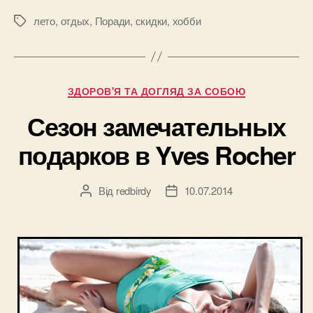
за
копейки
лето
,
отдых
,
Поради
,
скидки
,
хобби
Позначки
от
Активизм.ру
Категорії
ЗДОРОВ'Я ТА ДОГЛЯД ЗА СОБОЮ
Сезон замечательных
подарков в Yves Rocher
Від
redbirdy
10.07.2014
Автор
Дата
запису
запису