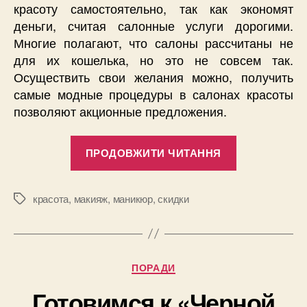
красоту самостоятельно, так как экономят
деньги, считая салонные услуги дорогими.
Многие полагают, что салоны рассчитаны не
для их кошелька, но это не совсем так.
Осуществить свои желания можно, получить
самые модные процедуры в салонах красоты
позволяют акционные предложения.
“Макияж
ПРОДОВЖИТИ ЧИТАННЯ
и
маникюр
в
красота
,
макияж
,
маникюр
,
скидки
Позначки
Киеве
со
скидкой”
Категорії
ПОРАДИ
Готовимся к «Черной