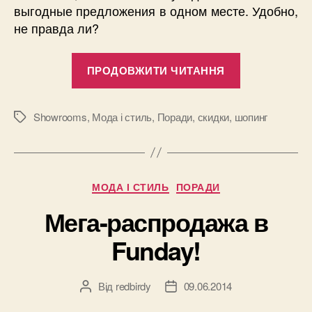
выгодные предложения в одном месте. Удобно,
не правда ли?
“Невероятн
ПРОДОВЖИТИ ЧИТАННЯ
скидки
в
модном
Showrooms
,
Мода і стиль
,
Поради
,
скидки
,
шопинг
Позначки
мегамолле
Showrooms!
Категорії
МОДА І СТИЛЬ
ПОРАДИ
Мега-распродажа в
Funday!
Від
redbirdy
09.06.2014
Автор
Дата
запису
запису