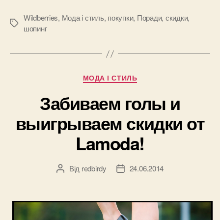
цен
в
Wildberries
,
Мода і стиль
,
покупки
,
Поради
,
скидки
,
Позначки
шопинг
Wildberries
каждый
день!”
Категорії
МОДА І СТИЛЬ
Забиваем голы и
выигрываем скидки от
Lamoda!
Від
redbirdy
24.06.2014
Автор
Дата
запису
запису