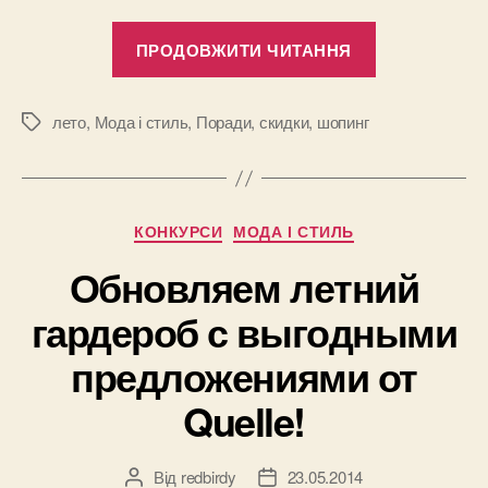
“Мега-
ПРОДОВЖИТИ ЧИТАННЯ
распродажа
в
Funday!”
лето
,
Мода і стиль
,
Поради
,
скидки
,
шопинг
Позначки
Категорії
КОНКУРСИ
МОДА І СТИЛЬ
Обновляем летний
гардероб с выгодными
предложениями от
Quelle!
Від
redbirdy
23.05.2014
Автор
Дата