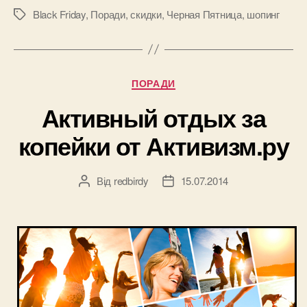
пятнице»
Black Friday
,
Поради
,
скидки
,
Черная Пятница
,
шопинг
Позначки
–
что
нужно
Категорії
ПОРАДИ
сделать,
чтобы
Активный отдых за
не
копейки от Активизм.ру
упустить
огромные
скидки?”
Від
redbirdy
15.07.2014
Автор
Дата
запису
запису