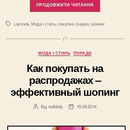
“Забиваем
ПРОДОВЖИТИ ЧИТАННЯ
голы
и
выигрывае
Lamoda
,
Мода і стиль
,
покупки
,
скидки
,
шопинг
Позначки
скидки
от
Lamoda!”
Категорії
МОДА І СТИЛЬ
ПОРАДИ
Как покупать на
распродажах –
эффективный шопинг
Від
redbirdy
19.06.2014
Автор
Дата
запису
запису