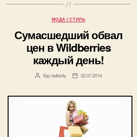
Rocher”
Категорії
МОДА І СТИЛЬ
Сумасшедший обвал
цен в Wildberries
каждый день!
Від
redbirdy
02.07.2014
Автор
Дата
запису
запису