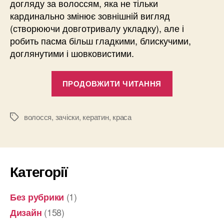
догляду за волоссям, яка не тільки
кардинально змінює зовнішній вигляд
(створюючи довготривалу укладку), але і
робить пасма більш гладкими, блискучими,
доглянутими і шовковистими.
“Кератинове
ПРОДОВЖИТИ ЧИТАННЯ
випрямленн
волосся:
переваги
волосся
,
зачіски
,
кератин
,
краса
Позначки
та
протипоказа
Категорії
(1)
Без рубрики
(158)
Дизайн