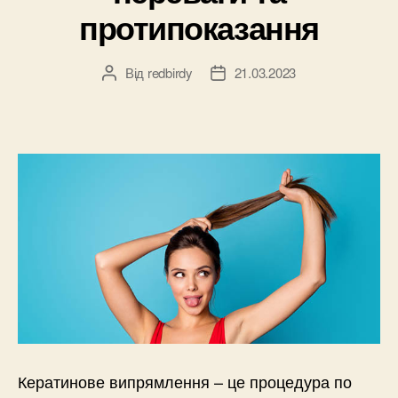
протипоказання
Від
redbirdy
21.03.2023
Автор
Дата
запису
запису
Кератинове випрямлення – це процедура по