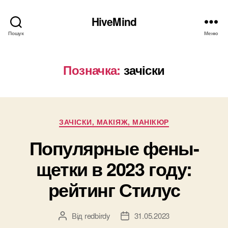
HiveMind
Пошук
Меню
Позначка:
зачіски
Категорії
ЗАЧІСКИ, МАКІЯЖ, МАНІКЮР
Популярные фены-
щетки в 2023 году:
рейтинг Стилус
Від
redbirdy
31.05.2023
Автор
Дата
запису
запису