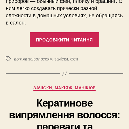
приборов — обычный фен, плойку и брашинг. С
ним легко создавать прически разной
сложности в домашних условиях, не обращаясь
в салон.
“Популярны
ПРОДОВЖИТИ ЧИТАННЯ
фены-
щетки
в
догляд за волоссям
,
зачіски
,
фен
Позначки
2023
году:
рейтинг
Категорії
ЗАЧІСКИ, МАКІЯЖ, МАНІКЮР
Стилус”
Кератинове
випрямлення волосся:
переваги та