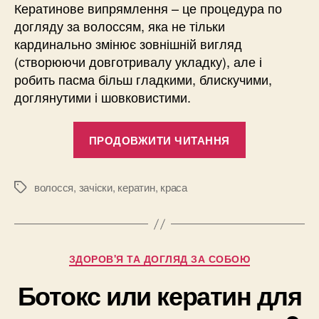
Кератинове випрямлення – це процедура по
догляду за волоссям, яка не тільки
кардинально змінює зовнішній вигляд
(створюючи довготривалу укладку), але і
робить пасма більш гладкими, блискучими,
доглянутими і шовковистими.
“Кератинове
ПРОДОВЖИТИ ЧИТАННЯ
випрямленн
волосся:
переваги
волосся
,
зачіски
,
кератин
,
краса
Позначки
та
протипоказа
Категорії
ЗДОРОВ'Я ТА ДОГЛЯД ЗА СОБОЮ
Ботокс или кератин для