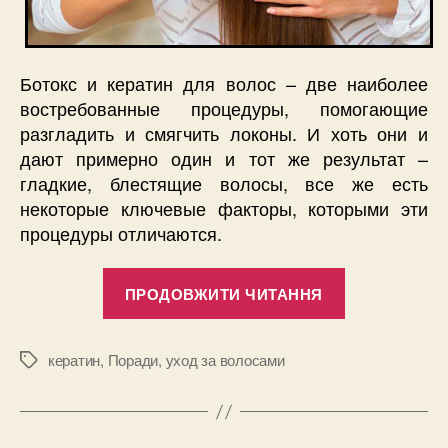
Ботокс и кератин для волос – две наиболее
востребованные процедуры, помогающие
разгладить и смягчить локоны. И хоть они и
дают примерно один и тот же результат –
гладкие, блестящие волосы, все же есть
некоторые ключевые факторы, которыми эти
процедуры отличаются.
“Ботокс
ПРОДОВЖИТИ ЧИТАННЯ
или
кератин
для
кератин
,
Поради
,
уход за волосами
Позначки
волос
–
в