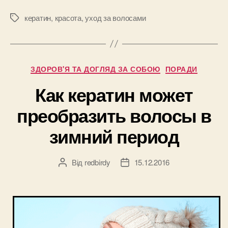
после
зимы
кератин
,
красота
,
уход за волосами
Позначки
с
помощью
кератина
Категорії
ЗДОРОВ'Я ТА ДОГЛЯД ЗА СОБОЮ
ПОРАДИ
от
Vip-
Как кератин может
Ledi”
преобразить волосы в
зимний период
Від
redbirdy
15.12.2016
Автор
Дата
запису
запису