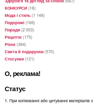
(687)
Здоров'я та догляд за собою
(18)
КОНКУРСИ
(1 148)
Мода і стиль
(166)
Подорожі
(2 053)
Поради
(175)
Рецепти
(384)
Різне
(570)
Свята й подарунки
(121)
Стосунки
О, реклама!
Статус
При копіюванні або цитуванні матеріалів з