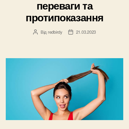
переваги та
протипоказання
Від
redbirdy
21.03.2023
Автор
Дата
запису
запису