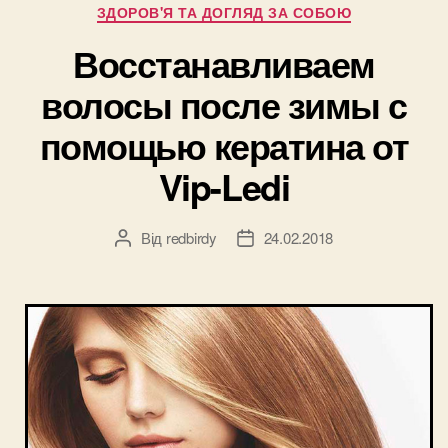
Категорії
ЗДОРОВ'Я ТА ДОГЛЯД ЗА СОБОЮ
чем
разница?”
Восстанавливаем
волосы после зимы с
помощью кератина от
Vip-Ledi
Від
redbirdy
24.02.2018
Автор
Дата
запису
запису