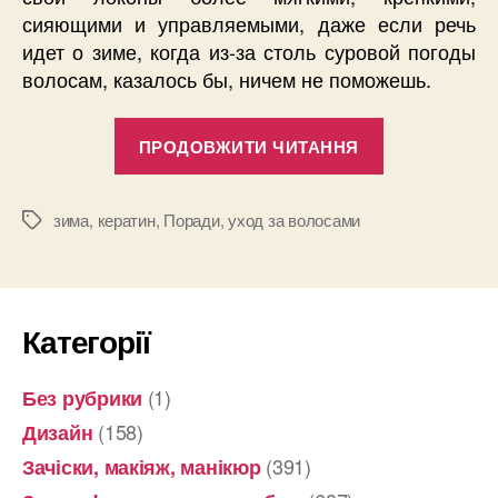
сияющими и управляемыми, даже если речь
идет о зиме, когда из-за столь суровой погоды
волосам, казалось бы, ничем не поможешь.
“Как
ПРОДОВЖИТИ ЧИТАННЯ
кератин
может
преобразит
зима
,
кератин
,
Поради
,
уход за волосами
Позначки
волосы
в
зимний
Категорії
период”
(1)
Без рубрики
(158)
Дизайн
(391)
Зачіски, макіяж, манікюр