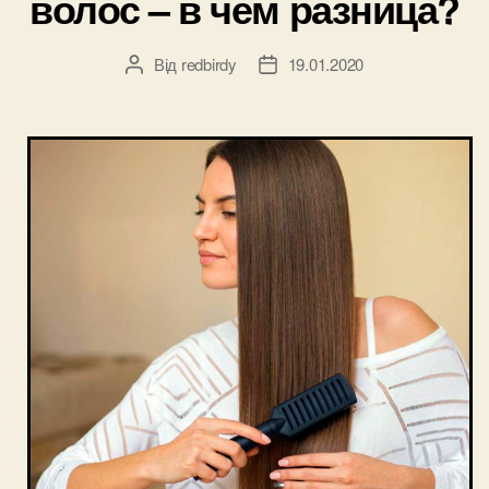
волос – в чем разница?
Від
redbirdy
19.01.2020
Автор
Дата
запису
запису