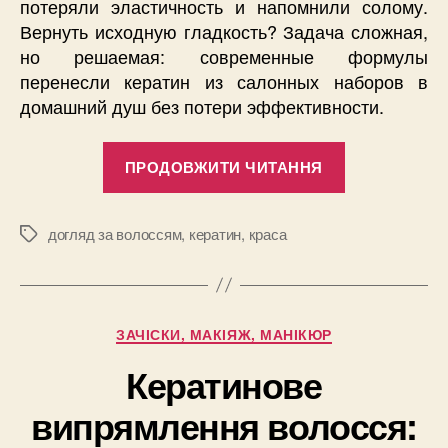
потеряли эластичность и напомнили солому.
Вернуть исходную гладкость? Задача сложная,
но решаемая: современные формулы
перенесли кератин из салонных наборов в
домашний душ без потери эффективности.
“Белковый
ПРОДОВЖИТИ ЧИТАННЯ
код:
взвешенны
выбор
догляд за волоссям
,
кератин
,
краса
Позначки
кератиновог
шампуня
с
Категорії
ЗАЧІСКИ, МАКІЯЖ, МАНІКЮР
площадки
Beautis”
Кератинове
випрямлення волосся: