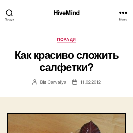
HiveMind
Пошук
Меню
Категорії
ПОРАДИ
Как красиво сложить
салфетки?
Від
Canvaliya
11.02.2012
Автор
Дата
запису
запису