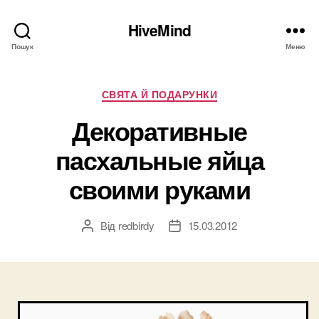
HiveMind
Пошук
Меню
Категорії
СВЯТА Й ПОДАРУНКИ
Декоративные
пасхальные яйца
своими руками
Від
redbirdy
15.03.2012
Автор
Дата
запису
запису