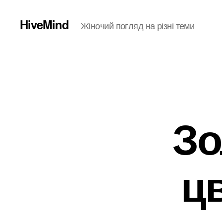
HiveMind
Жіночий погляд на різні теми
Зо
ц