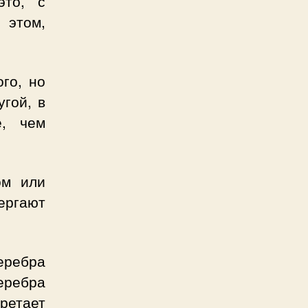
это, с
 этом,
ого, но
гой, в
е, чем
ом или
ергают
еребра
еребра
етает