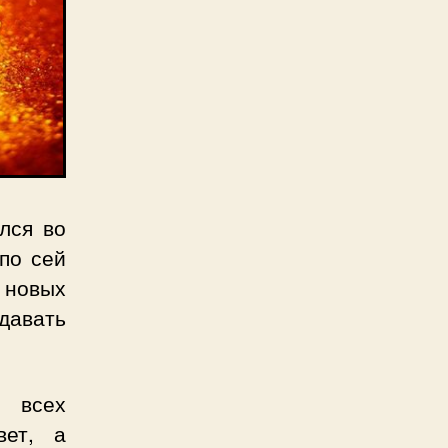
лся во
по сей
 новых
давать
з всех
вет, а