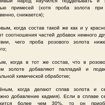
чивый народ научился подделывать и 
ью примесей (хотя проба золота при
венно, снижается);
вым, когда состав такой же как и у красн
нт соотношения частей добавок немного дру
твии, чего проба розового золота ниж
го;
ым, когда в тот же состав, что в розов
ом золоте добавляют палладий и подв
альной химической обработке;
ёным, когда делают сплав золота и с
ожно добавление кадмия). Если в сплаве с
ржится более чем 30%, то он приобр