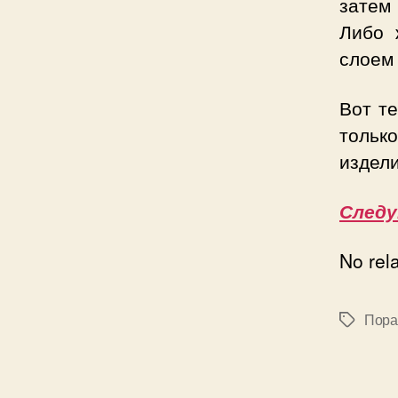
затем
Либо 
слоем 
Вот т
тольк
издели
След
No rel
Пора
Позначк