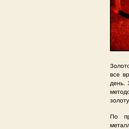
Золот
все в
день.
метод
золоту
По пр
метал