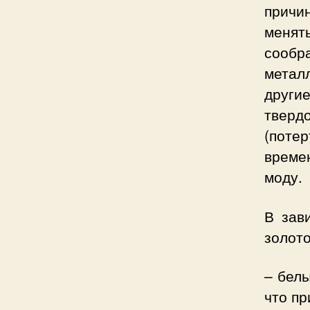
причи
менять
сообра
метал
други
тверд
(потер
време
моду.
В зав
золото
– белы
что пр