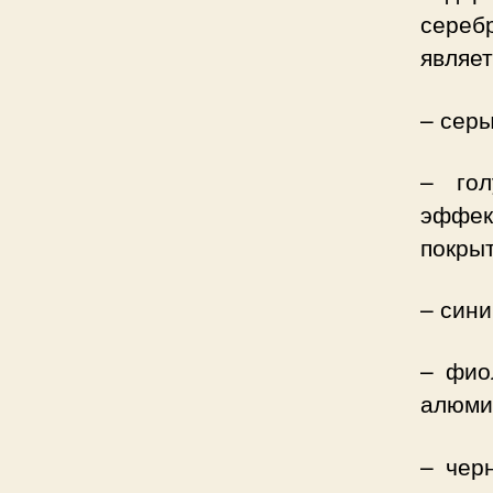
сереб
являе
– серы
– гол
эффе
покрыт
– сини
– фио
алюми
– чер