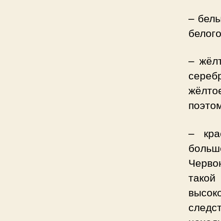
– белы
белого
– жёлт
сереб
жёлто
поэтом
– кра
боль
Черво
такой
высоко
следс