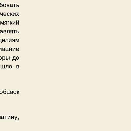
бовать
ических
 мягкий
авлять
делиям
ивание
поры до
ошло в
обавок
латину,