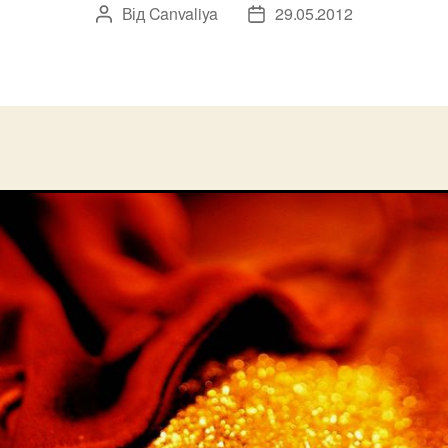
Від
Canvaliya
29.05.2012
Автор
Дата
запису
запису