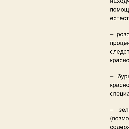
наход
помощ
естест
– розо
проце
следс
красно
– бур
красн
специ
– зел
(возм
соде