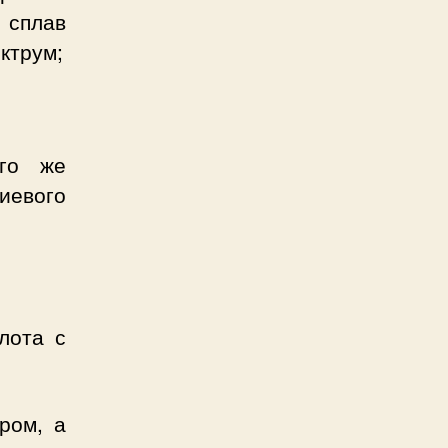
 сплав
ктрум;
ого же
евого
лота с
ром, а