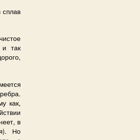
в сплав
 чистое
 и так
орого,
меется
ебра.
у как,
йствии
неет, в
я). Но