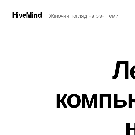
HiveMind
Жіночий погляд на різні теми
Л
компь