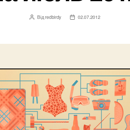
Від
redbirdy
02.07.2012
Автор
Дата
запису
запису