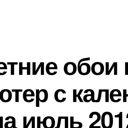
етние обои 
ютер с кале
на июль 201