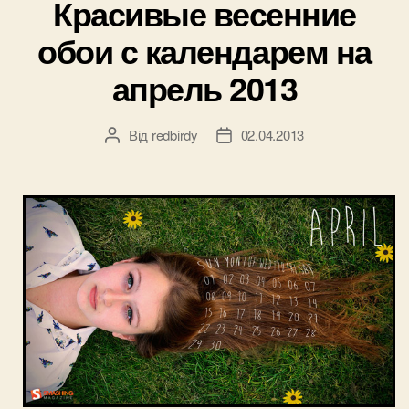
Красивые весенние
2014”
обои с календарем на
апрель 2013
Від
redbirdy
02.04.2013
Автор
Дата
запису
запису