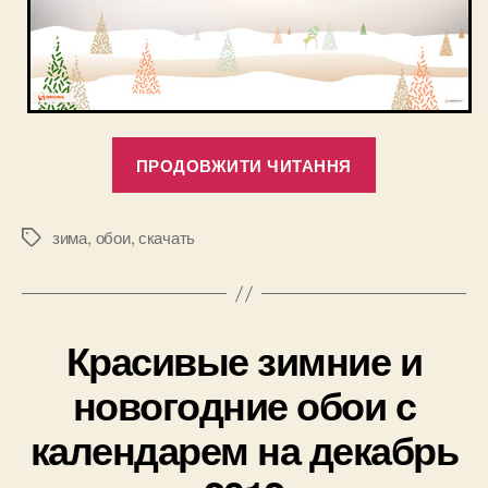
“Красивые
ПРОДОВЖИТИ ЧИТАННЯ
обои
на
компьютер
зима
,
обои
,
скачать
Позначки
с
календарем
на
Красивые зимние и
январь
2013”
новогодние обои с
календарем на декабрь