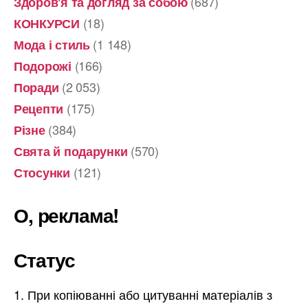
(687)
Здоров'я та догляд за собою
(18)
КОНКУРСИ
(1 148)
Мода і стиль
(166)
Подорожі
(2 053)
Поради
(175)
Рецепти
(384)
Різне
(570)
Свята й подарунки
(121)
Стосунки
О, реклама!
Статус
При копіюванні або цитуванні матеріалів з