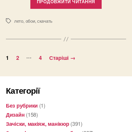
ПРОДОВЖИТИ ЧИТАННЯ
обои
на
компьютер
лето
,
обои
,
скачать
Позначки
с
календарем
на
Пагінація
июль
…
1
2
4
Старіші
→
2012”
записів
Категорії
(1)
Без рубрики
(158)
Дизайн
(391)
Зачіски, макіяж, манікюр