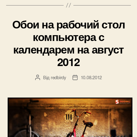
на
октябрь
Обои на рабочий стол
2012”
компьютера с
календарем на август
2012
Від
redbirdy
10.08.2012
Автор
Дата
запису
запису