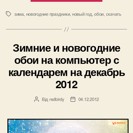
и
новогодние
зима
,
новогодние праздники
,
новый год
,
обои
,
скачать
Позначки
обои
с
календарем
Зимние и новогодние
на
декабрь
обои на компьютер с
2012”
календарем на декабрь
2012
Від
redbirdy
04.12.2012
Автор
Дата
запису
запису