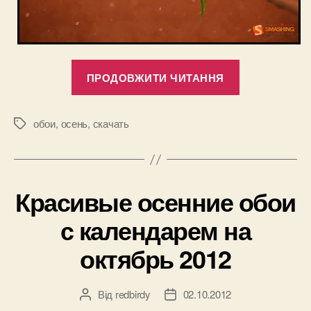
“Обои
ПРОДОВЖИТИ ЧИТАННЯ
на
рабочий
стол
обои
,
осень
,
скачать
Позначки
компьютера
с
календарем
Красивые осенние обои
на
ноябрь
с календарем на
2012”
октябрь 2012
Від
redbirdy
02.10.2012
Автор
Дата
запису
запису