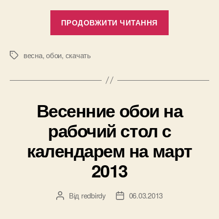
“Красивые
ПРОДОВЖИТИ ЧИТАННЯ
весенние
обои
с
весна
,
обои
,
скачать
Позначки
календарем
на
апрель
Весенние обои на
2013”
рабочий стол с
календарем на март
2013
Від
redbirdy
06.03.2013
Автор
Дата
запису
запису