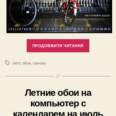
“Обои
ПРОДОВЖИТИ ЧИТАННЯ
на
рабочий
стол
лето
,
обои
,
скачать
Позначки
компьютера
с
календарем
Летние обои на
на
август
компьютер с
2012”
календарем на июль