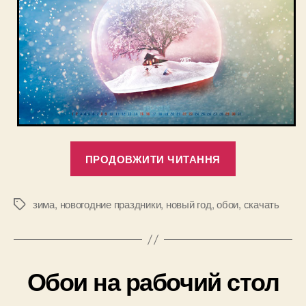
“Зимние
ПРОДОВЖИТИ ЧИТАННЯ
и
новогодние
обои
зима
,
новогодние праздники
,
новый год
,
обои
,
скачать
Позначки
на
компьютер
с
Обои на рабочий стол
календарем
на