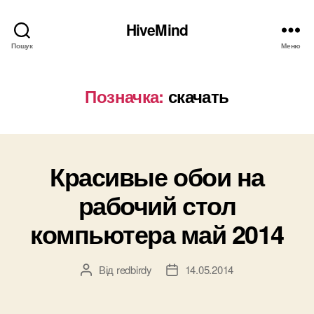
HiveMind
Пошук
Меню
Позначка:
скачать
Красивые обои на
рабочий стол
компьютера май 2014
Від
redbirdy
14.05.2014
Автор
Дата
запису
запису