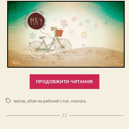
“Красивые
ПРОДОВЖИТИ ЧИТАННЯ
обои
на
рабочий
весна
,
обои на рабочий стол
,
скачать
Позначки
стол
компьютера
май