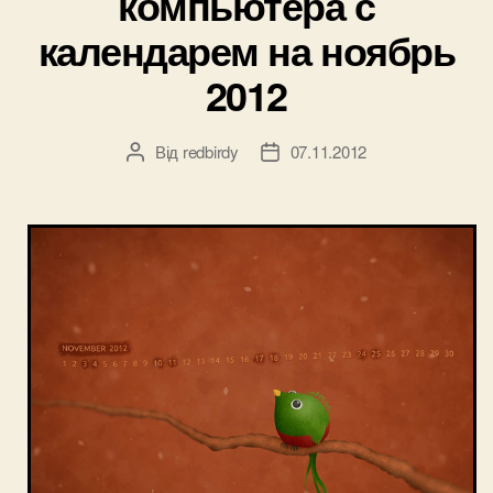
компьютера с
декабрь
календарем на ноябрь
2012”
2012
Від
redbirdy
07.11.2012
Автор
Дата
запису
запису