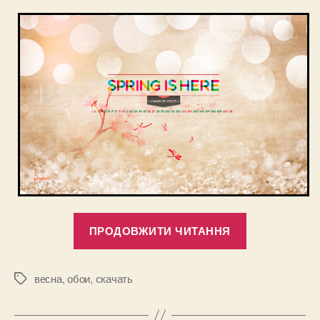
“Весенние
ПРОДОВЖИТИ ЧИТАННЯ
обои
на
рабочий
весна
,
обои
,
скачать
Позначки
стол
с