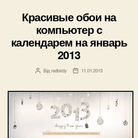
календарем
Красивые обои на
на
март
компьютер с
2013”
календарем на январь
2013
Від
redbirdy
11.01.2013
Автор
Дата
запису
запису