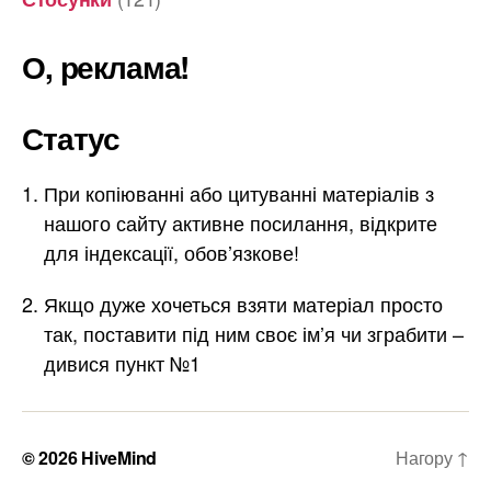
О, реклама!
Статус
При копіюванні або цитуванні матеріалів з
нашого сайту активне посилання, відкрите
для індексації, обов’язкове!
Якщо дуже хочеться взяти матеріал просто
так, поставити під ним своє ім’я чи зграбити –
дивися пункт №1
© 2026
HiveMind
Нагору
↑