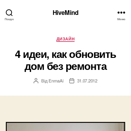
HiveMind
Пошук
Меню
Категорії
ДИЗАЙН
4 идеи, как обновить
дом без ремонта
Від
EnmaAi
31.07.2012
Автор
Дата
запису
запису